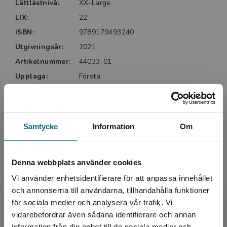
Lättlästnivå:
XX-Large
LIX:
22
ISBN:
9789179493240
Utgivningsår:
2021
Artikelnummer:
44033-01
Upplaga:
Första
Sidantal:
292
Köp- och leveransvillkor
Samtycke
Information
Om
Upphovspersoner
Denna webbplats använder cookies
Vi använder enhetsidentifierare för att anpassa innehållet
och annonserna till användarna, tillhandahålla funktioner
för sociala medier och analysera vår trafik. Vi
Begränsad fraktregion
vidarebefordrar även sådana identifierare och annan
information från din enhet till de sociala medier och