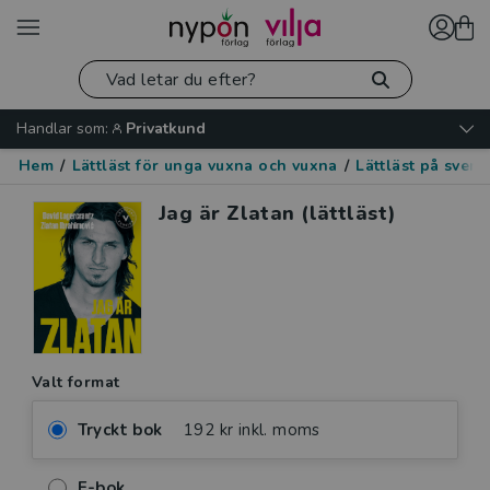
Handlar som:
Privatkund
Hem
/
Lättläst för unga vuxna och vuxna
/
Lättläst på sven
Jag är Zlatan (lättläst)
Valt format
Tryckt bok
192 kr inkl. moms
E-bok