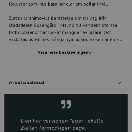
förluster som inte bara handlar om bollar i mål.
Zlatan Ibrahimovićs berättelse om sin väg från
stadsdelen Rosengård i Malmö till världens största
fotbollsarenor har lockat mängder av läsare. Och
väckt läslusten hos många nya läsare. Boken är en av
Sveriges mest sålda titlar. Den lättlästa versionen av
Visa hela beskrivningen
Jag är Zlatan är stilsäkert bearbetad av författaren
och fotbollsälskaren Mats Wänblad. Dessutom har vi
lystrat till våra förmedlares önskemål om en extra
lättläst version av Jag är Zlatan. Du finner den snart
på Vilja förlag, i bearbetning av Carina Edling. Bokens
Arbetsmaterial
författare, David Lagercrantz, har bland annat skrivit
flera delar i Millenniumserien av Stieg Larsson.
Den här versionen ”äger” skulle
Zlatan förmodligen säga.