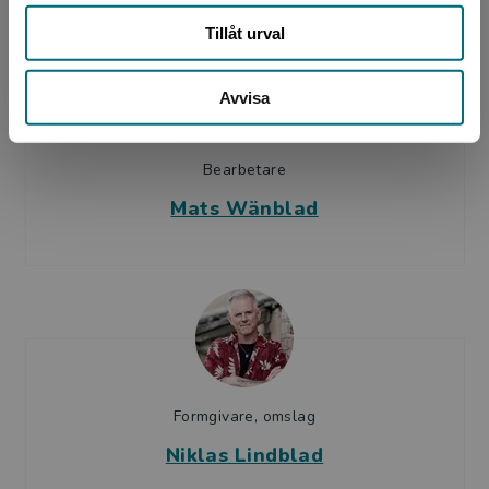
Tillåt urval
Avvisa
Bearbetare
Mats Wänblad
Formgivare, omslag
Niklas Lindblad