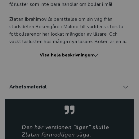
förluster som inte bara handlar om bollar i mål.
Zlatan Ibrahimovićs berättelse om sin väg från
stadsdelen Rosengård i Malmö till världens största
fotbollsarenor har lockat mängder av läsare. Och
väckt läslusten hos många nya läsare. Boken är en av
Sveriges mest sålda titlar. Den lättlästa versionen av
Visa hela beskrivningen
Jag är Zlatan är stilsäkert bearbetad av författaren
och fotbollsälskaren Mats Wänblad. Dessutom har vi
lystrat till våra förmedlares önskemål om en extra
lättläst version av Jag är Zlatan. Du finner den snart
på Vilja förlag, i bearbetning av Carina Edling. Bokens
Arbetsmaterial
författare, David Lagercrantz, har bland annat skrivit
flera delar i Millenniumserien av Stieg Larsson.
Den här versionen ”äger” skulle
Zlatan förmodligen säga.