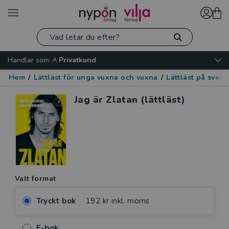
Handlar som:
Privatkund
Hem
/
Lättläst för unga vuxna och vuxna
/
Lättläst på sven
Jag är Zlatan (lättläst)
Valt format
Tryckt bok
192 kr inkl. moms
E-bok