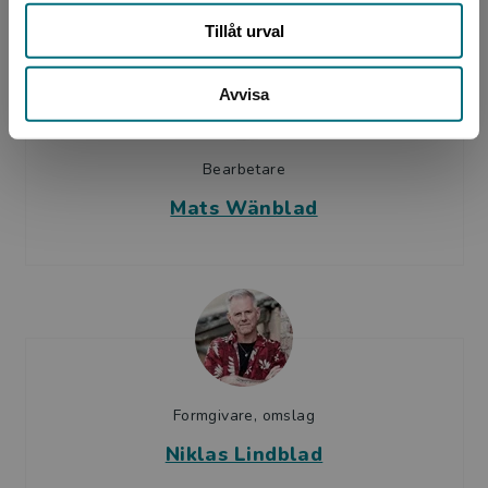
Tillåt urval
Avvisa
Bearbetare
Mats Wänblad
Formgivare, omslag
Niklas Lindblad