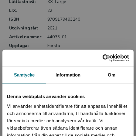
Lättlästnivå:
XX-Large
LIX:
22
ISBN:
9789179493240
Utgivningsår:
2021
Artikelnummer:
44033-01
Upplaga:
Första
Sidantal:
292
Köp- och leveransvillkor
Samtycke
Information
Om
Upphovspersoner
Denna webbplats använder cookies
Vi använder enhetsidentifierare för att anpassa innehållet
och annonserna till användarna, tillhandahålla funktioner
för sociala medier och analysera vår trafik. Vi
Begränsad fraktregion
vidarebefordrar även sådana identifierare och annan
information från din enhet till de sociala medier och