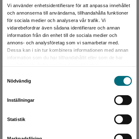
Välkommen till Tobias värld!
Vi använder enhetsidentifierare för att anpassa innehållet
och annonserna till användarna, tillhandahålla funktioner
för sociala medier och analysera vår trafik. Vi
Begränsad fraktregion
vidarebefordrar även sådana identifierare och annan
information från din enhet till de sociala medier och
annons- och analysföretag som vi samarbetar med.
Författare
Dessa kan i sin tur kombinera informationen med annan
information som du har tillhandahållit eller som de har
Kerstin Lundberg Hahn
Det verkar som att du besöker
samlat in när du har använt deras tjänster.
nyponochviljaforlag.se via en enhet utanför
Samtyckesval
Kerstin Lundberg Hahn är född och uppvuxen i
Sverige. Vi erbjuder inte leveranser utanför
Nödvändig
Västerbotten och sedan mitten av 80-talet
Sverige. För att kunna slutföra ett köp måste
bosatt i Göteborg. Hon är lärare i grunden och
leveransadressen vara i Sverige.
debuterade år...
Inställningar
Kontakta kundservice
Statistik
Marknadsföring
Stäng