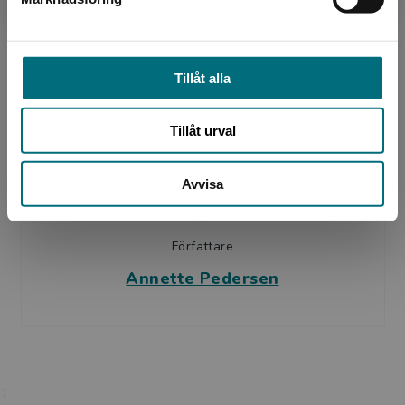
Författare
Britt Klintenberg
Tillåt alla
Tillåt urval
Avvisa
Författare
Annette Pedersen
;