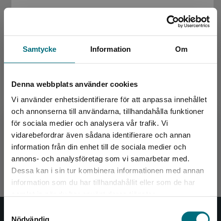
Samtycke
Information
Om
Denna webbplats använder cookies
Vi använder enhetsidentifierare för att anpassa innehållet
Typiskt Tobias! - Lärarhandledning med
och annonserna till användarna, tillhandahålla funktioner
tematiska övningar
för sociala medier och analysera vår trafik. Vi
Begränsad fraktregion
vidarebefordrar även sådana identifierare och annan
Lundberg Hahn, K., Pedersen, A., Klintenberg, B.
information från din enhet till de sociala medier och
467 kr
inkl. moms
annons- och analysföretag som vi samarbetar med.
Exkl. moms: 441 kr
Dessa kan i sin tur kombinera informationen med annan
information som du har tillhandahållit eller som de har
Det verkar som att du besöker
samlat in när du har använt deras tjänster.
nyponochviljaforlag.se via en enhet utanför
Samtyckesval
Sverige. Vi erbjuder inte leveranser utanför
Nödvändig