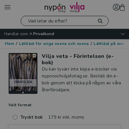
Handlar som:
Privatkund
Hem
/
Lättläst för unga vuxna och vuxna
/
Lättläst på sven
Vilja veta - Förintelsen (e-
bok)
Du kan tyvärr inte köpa e-böcker via
nyponochviljaforlag.se. Beställ din e-
bok genom att klicka på någon av våra
återförsäljare.
Valt format
Tryckt bok
179 kr inkl. moms