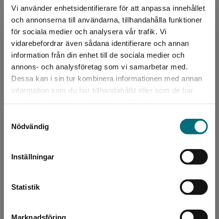
Vi använder enhetsidentifierare för att anpassa innehållet
och annonserna till användarna, tillhandahålla funktioner
Formgivare, omslag
för sociala medier och analysera vår trafik. Vi
Eva Andreasson
Begränsad fraktregion
vidarebefordrar även sådana identifierare och annan
information från din enhet till de sociala medier och
annons- och analysföretag som vi samarbetar med.
Dessa kan i sin tur kombinera informationen med annan
information som du har tillhandahållit eller som de har
Det verkar som att du besöker
samlat in när du har använt deras tjänster.
nyponochviljaforlag.se via en enhet utanför
Samtyckesval
Sverige. Vi erbjuder inte leveranser utanför
Nödvändig
Sverige. För att kunna slutföra ett köp måste
Författare
leveransadressen vara i Sverige.
Moa Candil
Inställningar
Kontakta kundservice
Moa Candil är utbildad journalist och jobbade i
många år på den lättlästa nyhetstidningen 8
Statistik
Sidor. Hon har därefter skrivit en rad lätta
faktaböcke...
Marknadsföring
Stäng