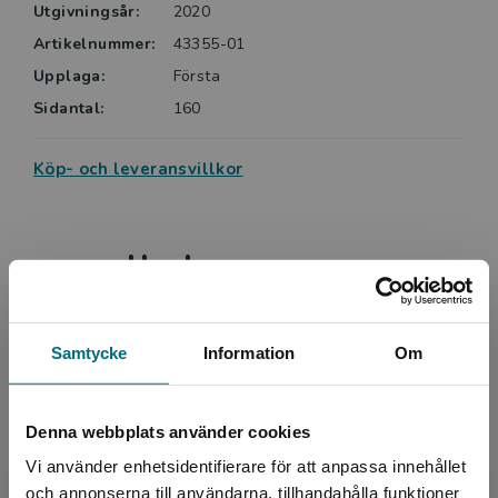
Utgivningsår:
2020
Artikelnummer:
43355-01
Upplaga:
Första
Sidantal:
160
Köp- och leveransvillkor
Upphovspersoner
Samtycke
Information
Om
Denna webbplats använder cookies
Formgivare, omslag
Vi använder enhetsidentifierare för att anpassa innehållet
Emma Graves
och annonserna till användarna, tillhandahålla funktioner