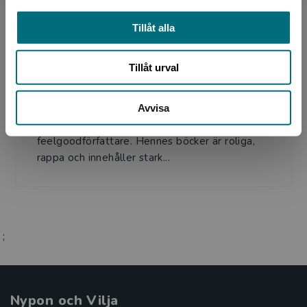
Tillåt alla
Författare
Tillåt urval
Lucy Diamond
Avvisa
Lucy Diamond (pseudonym för Sue
Mongredien) är en av Englands mest omtyckta
feelgoodförfattare. Hennes böcker är roliga,
rappa och innehåller stark...
;
Nypon och Vilja