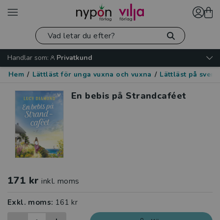
Handlar som:
Privatkund
Hem
/
Lättläst för unga vuxna och vuxna
/
Lättläst på sven
En bebis på Strandcaféet
171 kr
inkl. moms
Exkl. moms:
161 kr