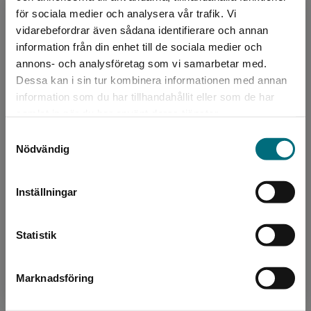
för sociala medier och analysera vår trafik. Vi
Begränsad fraktregion
Emma Graves, född 1979, är formgivare med
vidarebefordrar även sådana identifierare och annan
inriktning på böcker och bokomslag. Hon växte
information från din enhet till de sociala medier och
upp med ett starkt intresse för typografi och
annons- och analysföretag som vi samarbetar med.
visuell kommu...
Dessa kan i sin tur kombinera informationen med annan
information som du har tillhandahållit eller som de har
Det verkar som att du besöker
samlat in när du har använt deras tjänster.
nyponochviljaforlag.se via en enhet utanför
Samtyckesval
Sverige. Vi erbjuder inte leveranser utanför
Nödvändig
Sverige. För att kunna slutföra ett köp måste
leveransadressen vara i Sverige.
Inställningar
Översättare
Kontakta kundservice
Helen Ljungmark
Statistik
Marknadsföring
Stäng