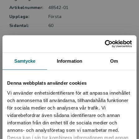
Artikelnummer:
48542-01
Upplaga:
Första
Sidantal:
60
Köp- och leveransvillkor
Samtycke
Information
Om
Upphovspersoner
Denna webbplats använder cookies
Vi använder enhetsidentifierare för att anpassa innehållet
och annonserna till användarna, tillhandahålla funktioner
för sociala medier och analysera vår trafik. Vi
Begränsad fraktregion
vidarebefordrar även sådana identifierare och annan
Författare
information från din enhet till de sociala medier och
annons- och analysföretag som vi samarbetar med.
Mia Kim
Dessa kan i sin tur kombinera informationen med annan