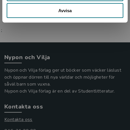
Avvisa
;
Nypon och Vilja
Nypon och Vilja förlag ger ut böcker som väcker läslust
och öppnar dörren till nya världar och möjligheter för
såväl barn som vuxna.
Nypon och Vilja förlag är en del av Studentlitteratur.
Kontakta oss
Kontakta oss