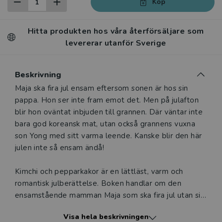
Köp
Hitta produkten hos våra återförsäljare som
levererar utanför Sverige
Beskrivning
Beskrivning
Maja ska fira jul ensam eftersom sonen är hos sin
pappa. Hon ser inte fram emot det. Men på julafton
blir hon oväntat inbjuden till grannen. Där väntar inte
bara god koreansk mat, utan också grannens vuxna
son Yong med sitt varma leende. Kanske blir den här
julen inte så ensam ändå!
Kimchi och pepparkakor är en lättläst, varm och
romantisk julberättelse. Boken handlar om den
ensamstående mamman Maja som ska fira jul utan sin
son för första gången. Allt känns tungt och ensamt,
Visa hela beskrivningen
men när hon möter samma stiliga man på flera olika