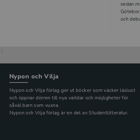
sedan mi
Göteborg
och debu
;
Nypon och Vilja
Nypon och Vilja förlag ger ut böcker som väcker läslust
och öppnar dörren till nya världar och möjligheter för
såväl barn som vuxna.
Nypon och Vilja förlag är en del av Studentlitteratur.