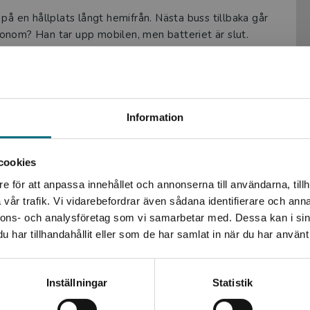
på en hållplats långt hemifrån. Nästa buss tillbaka går
 honom? Han tar upp mobilen, men batteriet är slut.
ed stor värme och mycket humor en helt vanlig kille i
mmer kan kännas nog så besvärliga. Han gör bort sig
till det hårda ungdomsliv som skildras i böcker om våld,
Begränsad fraktregion
Information
llmänmänskliga berättelser som de flesta kan känna igen
cookies
e för att anpassa innehållet och annonserna till användarna, tillh
Det verkar som att du besöker nyponochviljaforlag.se via
vår trafik. Vi vidarebefordrar även sådana identifierare och anna
en enhet utanför Sverige. Vi erbjuder inte leveranser
nnons- och analysföretag som vi samarbetar med. Dessa kan i sin
utanför Sverige. För att kunna slutföra ett köp måste
har tillhandahållit eller som de har samlat in när du har använt 
leveransadressen vara i Sverige.
Kontakta kundservice
Inställningar
Statistik