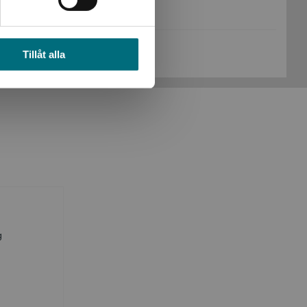
Sidantal:
40
Köp- och leveransvillkor
Tillåt alla
g