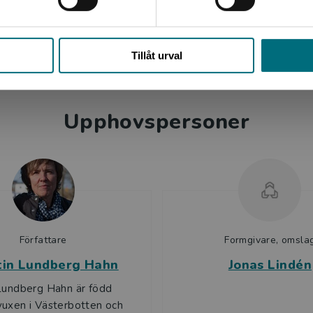
Stäng
Tillåt urval
Upphovspersoner
Författare
Formgivare, omsla
tin Lundberg Hahn
Jonas Lindén
Lundberg Hahn är född
uxen i Västerbotten och