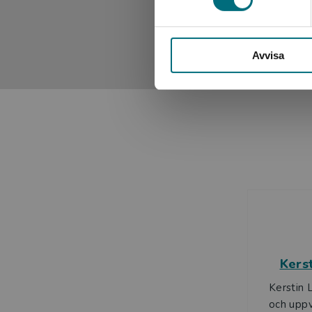
Avvisa
Kers
Kerstin 
och uppv