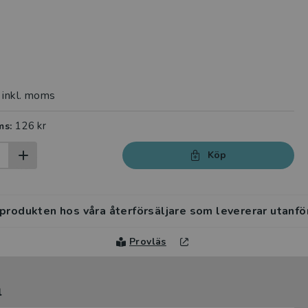
inkl. moms
126 kr
ms:
Köp
 produkten hos våra återförsäljare som levererar utanfö
Provläs
l