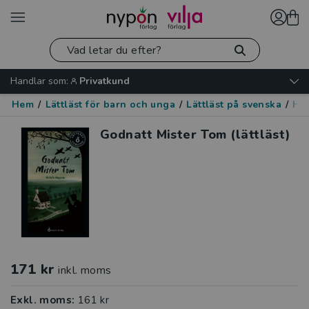
Handlar som:
Privatkund
Hem
/
Lättläst för barn och unga
/
Lättläst på svenska
/
His
Godnatt Mister Tom (lättläst)
171 kr
inkl. moms
Exkl. moms:
161 kr