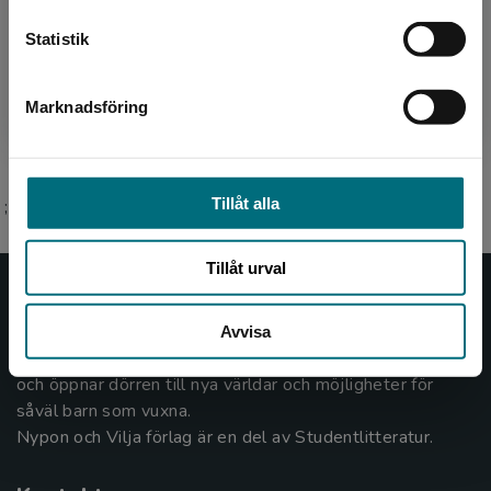
Statistik
Bearbetare
Johan Werkmäster
Marknadsföring
Stäng
Tillåt alla
;
Tillåt urval
Nypon och Vilja
Avvisa
Nypon och Vilja förlag ger ut böcker som väcker läslust
och öppnar dörren till nya världar och möjligheter för
såväl barn som vuxna.
Nypon och Vilja förlag är en del av Studentlitteratur.