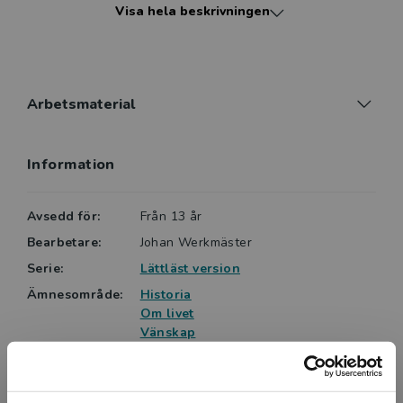
Visa hela beskrivningen
Sammy. William börjar sakta men säkert må bättre
och tro på sig själv. Men just när allt blivit bra, tvingas
han lämna sitt nya hem. Hur ska Tom få honom
tillbaka?
Arbetsmaterial
Översatt och bearbetad till lättläst av Johan
Werkmäster.
Information
Avsedd för:
Från 13 år
Bearbetare:
Johan Werkmäster
Serie:
Lättläst version
Ämnesområde:
Historia
Om livet
Vänskap
Språk:
Svenska
Lättlästnivå:
Nivå 5