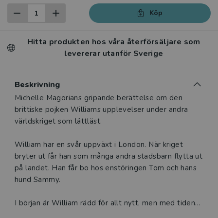
Köp
Hitta produkten hos våra återförsäljare som
levererar utanför Sverige
Beskrivning
Beskrivning
Michelle Magorians gripande berättelse om den
brittiske pojken Williams upplevelser under andra
världskriget som lättläst.
William har en svår uppväxt i London. När kriget
bryter ut får han som många andra stadsbarn flytta ut
på landet. Han får bo hos enstöringen Tom och hans
hund Sammy.
I början är William rädd för allt nytt, men med tiden
växer en stark vänskap fram mellan honom, Tom och