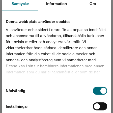
LIX:
23
Samtycke
Information
Om
ISBN:
9789180777797
Utgivningsår:
2025
Denna webbplats använder cookies
Revisionsår:
2025
Vi använder enhetsidentifierare för att anpassa innehållet
Artikelnummer:
46699-02
och annonserna till användarna, tillhandahålla funktioner
Upplaga:
Andra
för sociala medier och analysera vår trafik. Vi
Sidantal:
168
Begränsad fraktregion
vidarebefordrar även sådana identifierare och annan
information från din enhet till de sociala medier och
Köp- och leveransvillkor
annons- och analysföretag som vi samarbetar med.
Dessa kan i sin tur kombinera informationen med annan
information som du har tillhandahållit eller som de har
Det verkar som att du besöker
samlat in när du har använt deras tjänster.
Upphovspersoner
nyponochviljaforlag.se via en enhet utanför
Samtyckesval
Sverige. Vi erbjuder inte leveranser utanför
Nödvändig
Sverige. För att kunna slutföra ett köp måste
leveransadressen vara i Sverige.
Inställningar
Kontakta kundservice