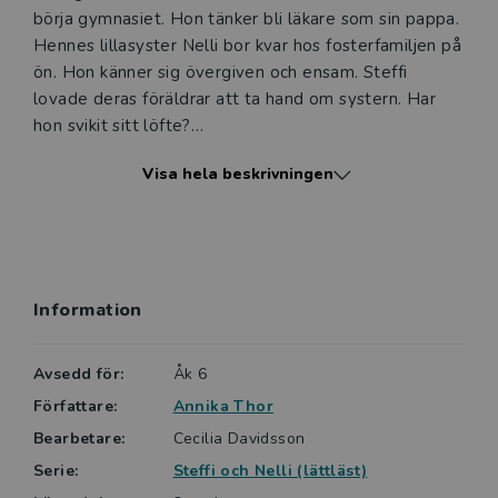
börja gymnasiet. Hon tänker bli läkare som sin pappa.
Hennes lillasyster Nelli bor kvar hos fosterfamiljen på
ön. Hon känner sig övergiven och ensam. Steffi
lovade deras föräldrar att ta hand om systern. Har
hon svikit sitt löfte?
Visa hela beskrivningen
Föräldrarna fortsätter att skicka brev, men de är inte
längre i Wien utan i ett judiskt läger nära Prag.
Breven är korta men Steffi förstår att de har det
svårt.
Information
Steffi träffar Judith, en flicka som hon gick i skolan
med i Wien. Judith får Steffi att fundera på var hon
hör hemma. Judith verkar så säker på vem hon är. Men
Avsedd för:
Åk 6
vem är Steffi? Vem ska hon bli?
Författare:
Annika Thor
Bearbetare:
Cecilia Davidsson
Serie:
Steffi och Nelli (lättläst)