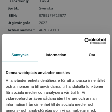
Läsordning:
3 av 4
Språk:
Svenska
ISBN:
9789179713577
Utgivningsår:
2022
Artikelnummer:
46702-EP01
Upplaga:
Första
Sidantal:
144
Samtycke
Information
Om
Upphovspersoner
Denna webbplats använder cookies
Vi använder enhetsidentifierare för att anpassa innehållet
och annonserna till användarna, tillhandahålla funktioner
för sociala medier och analysera vår trafik. Vi
Begränsad fraktregion
vidarebefordrar även sådana identifierare och annan
information från din enhet till de sociala medier och
Författare
annons- och analysföretag som vi samarbetar med.