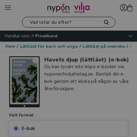
Handlar som:
Privatkund
Hem
/
Lättläst för barn och unga
/
Lättläst på svenska
/
His
Havets djup (lättläst) (e-bok)
Du kan tyvärr inte köpa e-böcker via
nyponochviljaforlag.se. Beställ din e-
bok genom att klicka på någon av våra
återförsäljare.
Valt format
E-bok