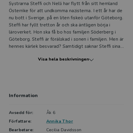
Systrarna Steffi och Nelli har flytt från sitt hemland
Österrike för att undkomma nazisterna. I ett år har de
nu bott i Sverige, på en liten fiskeö utanför Göteborg.
Steffi har fyllt tretton år och ska äntligen börja i
läroverket. Hon ska få bo hos familjen Söderberg i
Göteborg. Steffi är förälskad i sonen i familjen. Men är
hennes kärlek besvarad? Samtidigt saknar Steffi sina
föräldrar som är kvar i Österrike. Ska familjen någonsin
Visa hela beskrivningen
återförenas?
Information
Avsedd för:
Åk 6
Författare:
Annika Thor
Bearbetare:
Cecilia Davidsson