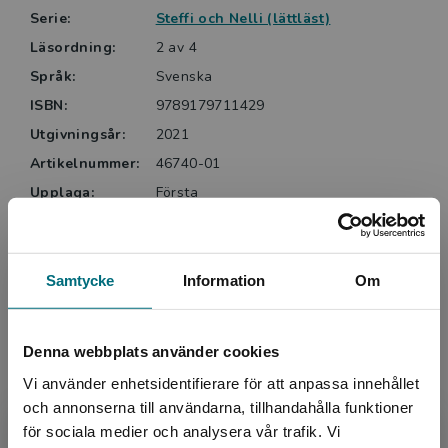
Serie:
Steffi och Nelli (lättläst)
Läsordning:
2 av 4
Språk:
Svenska
ISBN:
9789179711429
Utgivningsår:
2021
Artikelnummer:
46740-01
Upplaga:
Första
Sidantal:
144
Köp- och leveransvillkor
Samtycke
Information
Om
Denna webbplats använder cookies
Upphovspersoner
Vi använder enhetsidentifierare för att anpassa innehållet
och annonserna till användarna, tillhandahålla funktioner
för sociala medier och analysera vår trafik. Vi