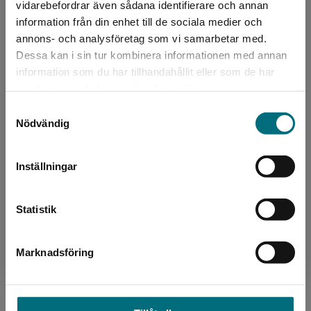
Begränsad fraktregion
vidarebefordrar även sådana identifierare och annan
information från din enhet till de sociala medier och
annons- och analysföretag som vi samarbetar med.
Dessa kan i sin tur kombinera informationen med annan
Författare
information som du har tillhandahållit eller som de har
Det verkar som att du besöker
Annika Thor
samlat in när du har använt deras tjänster.
nyponochviljaforlag.se via en enhet utanför
Samtyckesval
Sverige. Vi erbjuder inte leveranser utanför
Annika Thor (f. 1950) är uppväxt i Göteborg
Nödvändig
Sverige. För att kunna slutföra ett köp måste
och utbildad vid Göteborgs universitet,
leveransadressen vara i Sverige.
Bibliotekshögskolan i Borås och Dramatiska
institutet i Stockho...
Inställningar
Kontakta kundservice
Statistik
Marknadsföring
Stäng
Bearbetare