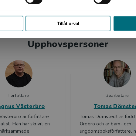
varo.
Stäng
Tillåt urval
Upphovspersoner
Författare
Bearbetare
gnus Västerbro
Tomas Dömste
ästerbro är författare
Tomas Dömstedt är född 
alist. Han har skrivit en
Örebro och är barn- och
märksammade
ungdomsboksförfattare, 