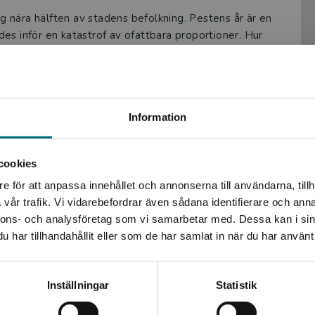
 nära hälften av stadens befolkning. Pestens år är en
es inför en katastrof av ofattbara proportioner. Hur
yndigheterna? Och hur bidrog pesten till den svenska
demin i Sverige. Utifrån brev, dagböcker och protokoll
Begränsad fraktregion
Information
r man förgäves försökte hindra att smittan spreds.
cookies
vore hämtade ur en roman.
e för att anpassa innehållet och annonserna till användarna, tillh
Det verkar som att du besöker nyponochviljaforlag.se via
skrivningen
vår trafik. Vi vidarebefordrar även sådana identifierare och anna
en enhet utanför Sverige. Vi erbjuder inte leveranser
nnons- och analysföretag som vi samarbetar med. Dessa kan i sin
et hur man levandegör materialet.
utanför Sverige. För att kunna slutföra ett köp måste
har tillhandahållit eller som de har samlat in när du har använt 
leveransadressen vara i Sverige.
bok.
Kontakta kundservice
Inställningar
Statistik