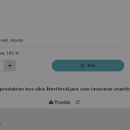
inkl. moms
181 kr
ms:
Köp
 produkten hos våra återförsäljare som levererar utanfö
Provläs
l