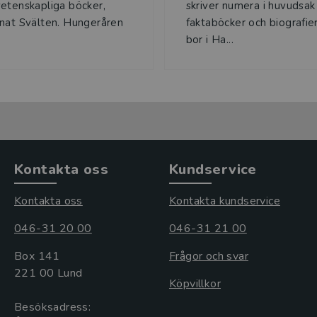
etenskapliga böcker,
skriver numera i huvudsak
nat Svälten. Hungeråren
faktaböcker och biografie
bor i Ha...
Kontakta oss
Kundservice
Kontakta oss
Kontakta kundservice
046-31 20 00
046-31 21 00
Box 141
Frågor och svar
221 00 Lund
Köpvillkor
Besöksadress: