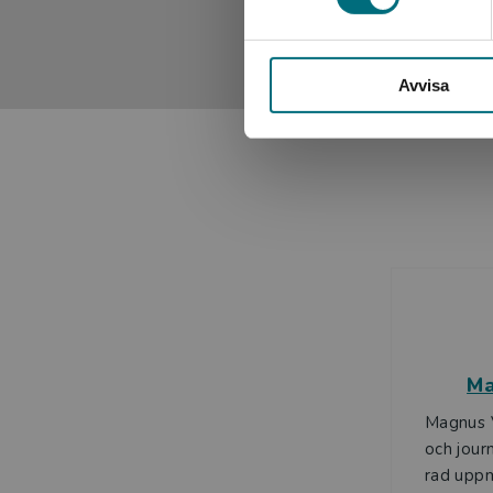
Skickligt skrivet, initierat, och förmedlar en stark tidsnär
Dala-demokraten
Avvisa
Ma
Magnus V
och journ
rad upp