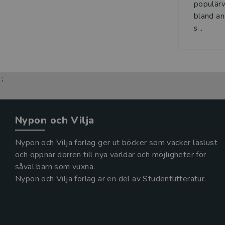
populärv
bland an
s...
;
Nypon och Vilja
Nypon och Vilja förlag ger ut böcker som väcker läslust
och öppnar dörren till nya världar och möjligheter för
såväl barn som vuxna.
Nypon och Vilja förlag är en del av Studentlitteratur.