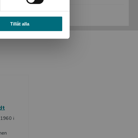
Köp- och leveransvillkor
Tillåt alla
dt
1960 i
men