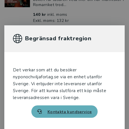
Romarriket trod...
140 kr
inkl. moms
Exkl. moms: 132 kr
Begränsad fraktregion
Koll på Palmemordet
Fredrikson, Bengt
Undersökningen om mordet på Sveriges
statsminister Olof Palme är en av de största i
världen. Trots det är det i dag, 40 år senare,
Det verkar som att du besöker
ingen som sitter...
nyponochviljaforlag.se via en enhet utanför
164 kr
inkl. moms
Sverige. Vi erbjuder inte leveranser utanför
Exkl. moms: 155 kr
Sverige. För att kunna slutföra ett köp måste
leveransadressen vara i Sverige.
Dramat på Norrmalmstorg
Kontakta kundservice
Hardenborg, Fredrik
En varm förmiddag i augusti 1973 går Janne