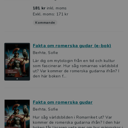
181 kr
inkl. moms
Exkl. moms: 171 kr
Kommande
Fakta om romerska gudar (e-bok)
Berhte, Sofie
Lär dig om mytologin från en tid och kultur
som fascinerar. Hur såg romarnas världsbild
ut? Var kommer de romerska gudarna ifrån? I
den här boken f...
Fakta om romerska gudar
Berhte, Sofie
Hur såg världsbilden i Romarriket ut? Var
kommer de romerska gudarna ifrån? I den här
boken får läsaren veta mer om hur människor i