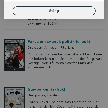
Olsson in på banken vid Norrmalmstorg i
Stockholm. Han har klätt ut sig till terrorist
och har en kpist ...
Stäng
192 kr
inkl. moms
Exkl. moms: 181 kr
Fakta om svensk politik (e-bok)
Drewsen, Annelie - Pilo, Lina
Politik handlar om hur man styr ett land. I den
här boken kan man läsa om hur det fungerar i
Sverige. Vem får rösta? Varför finns det
kommuner och ...
Slavpojken (e-bok)
Bengtsson, Torsten
Couchi växer upp som slav i Västindien. När
hans mor dör blir Couchi såld till en svensk