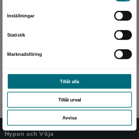
leveransadressen vara i Sverige.
Inställningar
Kontakta kundservice
Statistik
Marknadsföring
Stäng
Översättare
Catharina Andersson
Tillåt alla
Tillåt urval
;
Avvisa
Nypon och Vilja