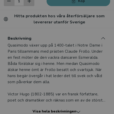
Köp
Hitta produkten hos våra återförsäljare som
levererar utanför Sverige
Beskrivning
Beskrivning
Quasimodo växer upp på 1400-talet i Notre Dame i
Paris tillsammans med prästen Claude Frollo. Under
en fest möter de den vackra dansaren Esmeralda.
Båda förälskar sig i henne. Men medan Quasimodo
älskar henne ömt är Frollo besatt och svartsjuk. När
hans begär övergår i hat leder det till svek och våld
som påverkar dem alla.
Victor Hugo (1802-1885) var en fransk författare,
poet och dramatiker och räknas som en av de största.
Mest känd är han för romanerna Ringaren i Notre
Visa hela beskrivningen
Dame och Samhällets olycksbarn. Han