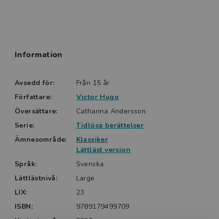
revolutionerade fransk teater och litteratur genom
att bryta mot klassiska regler. Victor Hugo var
politiskt aktiv, kämpade mot dödstraff och för de
svaga i samhället. Under många år levde han i exil på
Information
grund av sitt motstånd mot Napoleon III.
Avsedd för:
Från 15 år
Författare:
Victor Hugo
Översättare:
Catharina Andersson
Serie:
Tidlösa berättelser
Ämnesområde:
Klassiker
Lättläst version
Språk:
Svenska
Lättlästnivå:
Large
LIX:
23
ISBN:
9789179499709