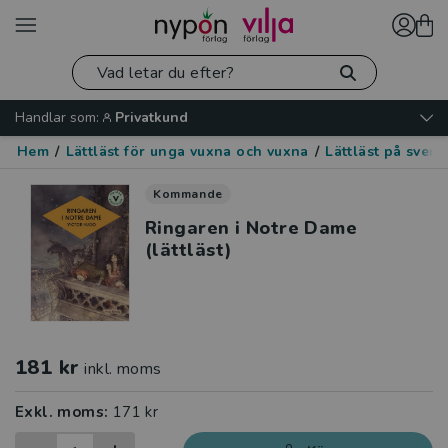
Handlar som:
Privatkund
Hem
/
Lättläst för unga vuxna och vuxna
/
Lättläst på sven
Kommande
Ringaren i Notre Dame
(lättläst)
181 kr
inkl. moms
Exkl. moms:
171 kr