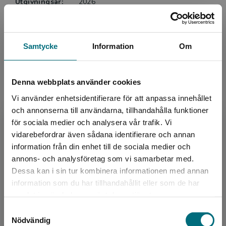
Utgivningsår:
2026
Artikelnummer:
48620-01
Upplaga:
Första
Sidantal:
68
Samtycke
Information
Om
Köp- och leveransvillkor
Denna webbplats använder cookies
Vi använder enhetsidentifierare för att anpassa innehållet
och annonserna till användarna, tillhandahålla funktioner
Upphovspersoner
för sociala medier och analysera vår trafik. Vi
Begränsad fraktregion
vidarebefordrar även sådana identifierare och annan
information från din enhet till de sociala medier och
annons- och analysföretag som vi samarbetar med.
Dessa kan i sin tur kombinera informationen med annan
information som du har tillhandahållit eller som de har
Det verkar som att du besöker
samlat in när du har använt deras tjänster.
nyponochviljaforlag.se via en enhet utanför
Författare
Samtyckesval
Sverige. Vi erbjuder inte leveranser utanför
Victor Hugo
Nödvändig
Sverige. För att kunna slutföra ett köp måste