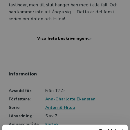
tävlingar, men till slut hänger han med i alla fall. Och
han kommer inte att ångra sig ... Detta är del fem i
serien om Anton och Hilda!
Lättlästa böcker från Nypon är ofta något kortare, har
Visa hela beskrivningen
alltid ett lättare språk och ett innehåll anpassat för
den tänkta läsarens ålder. Nypons böcker är indelade
i sex nivåer. Böckerna om Anton och Hilda ligger på
nivå 3 av 6.
Information
Avsedd för:
Från 12 år
Författare:
Ann-Charlotte Ekensten
Serie:
Anton & Hilda
Läsordning:
5 av 7
Ämnesområde:
Kärlek