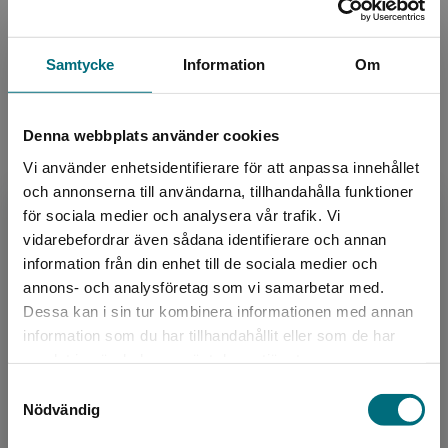
Motorer
Vänskap
Språk:
Svenska
Samtycke
Information
Om
Lättlästnivå:
Nivå 3
LIX:
16
Denna webbplats använder cookies
ISBN:
9789180774659
Vi använder enhetsidentifierare för att anpassa innehållet
Utgivningsår:
2024
och annonserna till användarna, tillhandahålla funktioner
Artikelnummer:
47362-EB01
för sociala medier och analysera vår trafik. Vi
Upplaga:
Första
Begränsad fraktregion
vidarebefordrar även sådana identifierare och annan
information från din enhet till de sociala medier och
annons- och analysföretag som vi samarbetar med.
Upphovspersoner
Dessa kan i sin tur kombinera informationen med annan
information som du har tillhandahållit eller som de har
Det verkar som att du besöker
samlat in när du har använt deras tjänster.
nyponochviljaforlag.se via en enhet utanför
Samtyckesval
Sverige. Vi erbjuder inte leveranser utanför
Nödvändig
Sverige. För att kunna slutföra ett köp måste
leveransadressen vara i Sverige.