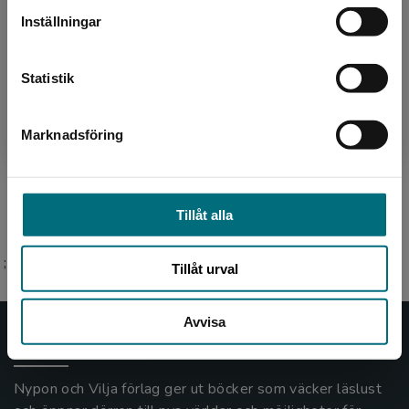
Inställningar
Författare
Kontakta kundservice
Ann-Charlotte Ekensten
Statistik
Ann-Charlotte Ekensten debuterade som
författare 2014 och har sedan dess skrivit flera
Marknadsföring
Stäng
barnböcker samt lättlästa böcker för ungdomar
och vuxna. På ...
Tillåt alla
;
Tillåt urval
Avvisa
Nypon och Vilja
Nypon och Vilja förlag ger ut böcker som väcker läslust