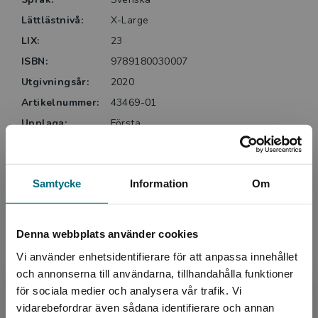
Lättlästnivå:
X-Large
LIX:
23
ISBN:
9789180030007
Utgivningsår:
2020
Artikelnummer:
43469-01
Upplaga:
Första
Sidantal:
92
Köp- och leveransvillkor
Samtycke
Information
Om
Denna webbplats använder cookies
Upphovspersoner
Vi använder enhetsidentifierare för att anpassa innehållet
och annonserna till användarna, tillhandahålla funktioner
för sociala medier och analysera vår trafik. Vi
Begränsad fraktregion
vidarebefordrar även sådana identifierare och annan