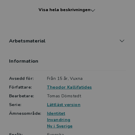
professor ”för ett storartat författarskap”. Han har
Visa hela beskrivningen
gett ut ett trettiotal böcker och fått mängder av
litterära utmärkelser.
Arbetsmaterial
Information
Avsedd för:
Från 15 år, Vuxna
Författare:
Theodor Kallifatides
Bearbetare:
Tomas Dömstedt
Serie:
Lättläst version
Ämnesområde:
Identitet
Invandring
Ny i Sverige
Språk:
Svenska