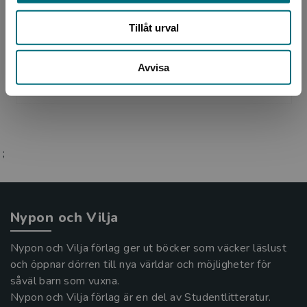
Theodor Kallifatides föddes i Grekland 1938,
Tillåt urval
men flyttade till Sverige som 26-åring. Hans
modersmål är grekiska, hans författarspråk
Avvisa
svenska. I sit...
;
Nypon och Vilja
Nypon och Vilja förlag ger ut böcker som väcker läslust
och öppnar dörren till nya världar och möjligheter för
såväl barn som vuxna.
Nypon och Vilja förlag är en del av Studentlitteratur.