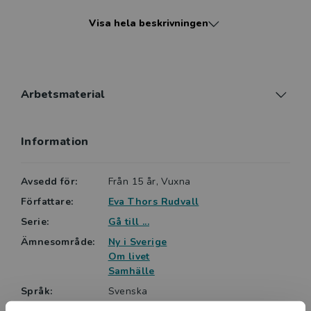
aspekter i böckerna. Med fotografier kan
Visa hela beskrivningen
begripligheten öka ytterligare, och böckerna kan vara
lättare att förstå genom att bilderna är tydligare. Eva
Thors Rudvall är sfi-lärare och har stor erfarenhet av
att undervisa analfabeter.
Arbetsmaterial
Information
Avsedd för:
Från 15 år, Vuxna
Författare:
Eva Thors Rudvall
Serie:
Gå till ...
Ämnesområde:
Ny i Sverige
Om livet
Samhälle
Språk:
Svenska