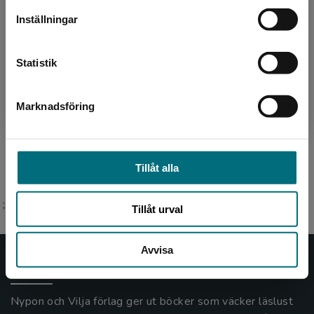
Inställningar
Författare
Kontakta kundservice
Eva Thors Rudvall
Statistik
Eva Thors Rudvall har arbetat som sfi-lärare i
tre decennier och debuterade som författare
Marknadsföring
Stäng
på Vilja förlag 2015. Sedan dess har hon gett
ut ett 20-...
Tillåt alla
;
Tillåt urval
Avvisa
Nypon och Vilja
Nypon och Vilja förlag ger ut böcker som väcker läslust