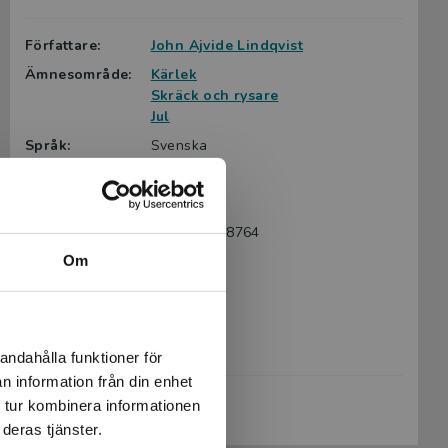
Författare:
John Ajvide Lindqvist
Ämnesområde:
Kärlek
Skräck och rysare
Jul
Språk:
Svenska
Lättlästnivå:
Large
LIX:
22
ISBN:
9789179498764
Om
Utgivningsår:
2025
Artikelnummer:
47998-01
Upplaga:
Första
Sidantal:
44
andahålla funktioner för
n information från din enhet
Köp- och leveransvillkor
 tur kombinera informationen
deras tjänster.