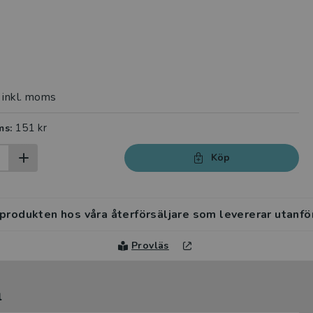
inkl. moms
151 kr
ms:
Köp
 produkten hos våra återförsäljare som levererar utanfö
Provläs
l