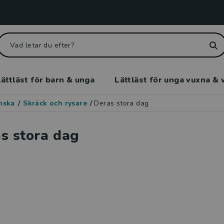
ättläst för barn & unga
Lättläst för unga vuxna & 
enska
/
Skräck och rysare
/
Deras stora dag
s stora dag