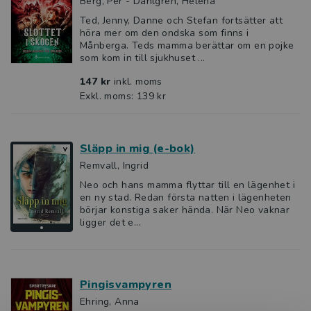
Berg, Per - Dahlgren, Helena
Ted, Jenny, Danne och Stefan fortsätter att
höra mer om den ondska som finns i
Månberga. Teds mamma berättar om en pojke
som kom in till sjukhuset ...
147 kr
inkl. moms
Exkl. moms: 139 kr
Släpp in mig (e-bok)
Remvall, Ingrid
Neo och hans mamma flyttar till en lägenhet i
en ny stad. Redan första natten i lägenheten
börjar konstiga saker hända. När Neo vaknar
ligger det e...
Pingisvampyren
Ehring, Anna