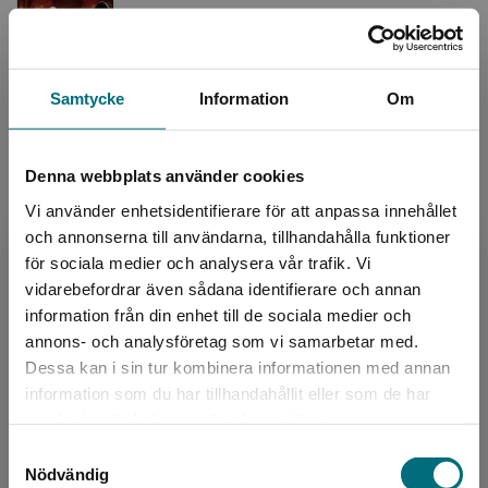
Leila följer med sin mamma till en kompis
sommarhus. I sommarhuset finns också Adrian,
son till mammas kompis. Leila vet inte vad hon
ska säga när ...
Samtycke
Information
Om
147 kr
inkl. moms
Exkl. moms: 139 kr
Denna webbplats använder cookies
Vi använder enhetsidentifierare för att anpassa innehållet
Släpp in mig
och annonserna till användarna, tillhandahålla funktioner
Remvall, Ingrid
för sociala medier och analysera vår trafik. Vi
Neo och hans mamma flyttar till en lägenhet i
Begränsad fraktregion
vidarebefordrar även sådana identifierare och annan
en ny stad. Redan första natten i lägenheten
börjar konstiga saker hända. När Neo vaknar
information från din enhet till de sociala medier och
ligger det e...
annons- och analysföretag som vi samarbetar med.
Dessa kan i sin tur kombinera informationen med annan
160 kr
inkl. moms
Exkl. moms: 151 kr
information som du har tillhandahållit eller som de har
Det verkar som att du besöker
samlat in när du har använt deras tjänster.
nyponochviljaforlag.se via en enhet utanför
Samtyckesval
Sverige. Vi erbjuder inte leveranser utanför
Barnet på kyrkogården (e-bok)
Nödvändig
Sverige. För att kunna slutföra ett köp måste