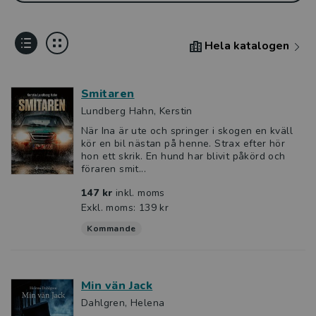
Hela katalogen
Smitaren
Lundberg Hahn, Kerstin
När Ina är ute och springer i skogen en kväll
kör en bil nästan på henne. Strax efter hör
hon ett skrik. En hund har blivit påkörd och
föraren smit...
147 kr
inkl. moms
Exkl. moms: 139 kr
Kommande
Min vän Jack
Dahlgren, Helena