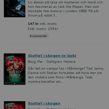
Liv älskar att läsa om mysterier och mord och
hon fascineras av Jack the Ripper. Han som
mördade fem kvinnor i London 1888. På ett
forum på nätet f...
147 kr
inkl. moms
Exkl. moms: 139 kr
Kommande
Slottet i skogen (e-bok)
Berg, Per - Dahlgren, Helena
Går det en vampyr lös i Månberga? Ted, Jenny,
Danne och Stefan fortsätter att höra mer om
den ondska som finns i Månberga. Teds
mamma berättar om...
Slottet i skogen