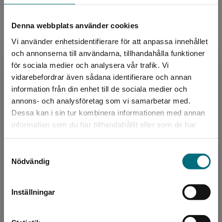
Nils Ahnland
BTJ-häfte nr 17/22
Denna webbplats använder cookies
Vi använder enhetsidentifierare för att anpassa innehållet
och annonserna till användarna, tillhandahålla funktioner
Information
för sociala medier och analysera vår trafik. Vi
Begränsad fraktregion
vidarebefordrar även sådana identifierare och annan
information från din enhet till de sociala medier och
Avsedd för:
Från 15 år, Vuxna
annons- och analysföretag som vi samarbetar med.
Ämnesområde:
Skräck och rysare
Dessa kan i sin tur kombinera informationen med annan
Språk:
Svenska
information som du har tillhandahållit eller som de har
Det verkar som att du besöker
Lättlästnivå:
Large
samlat in när du har använt deras tjänster.
nyponochviljaforlag.se via en enhet utanför
LIX:
24
Samtyckesval
Sverige. Vi erbjuder inte leveranser utanför
Nödvändig
ISBN:
9789179494988
Sverige. För att kunna slutföra ett köp måste
Utgivningsår:
2022
leveransadressen vara i Sverige.
Artikelnummer:
45444-01
Inställningar
Kontakta kundservice
Upplaga:
Första
Sidantal:
60