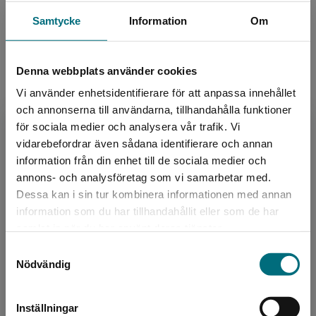
LIX:
26
Samtycke
Information
Om
ISBN:
9789179493936
Utgivningsår:
2021
Artikelnummer:
44510-01
Denna webbplats använder cookies
Upplaga:
Första
Vi använder enhetsidentifierare för att anpassa innehållet
Sidantal:
48
och annonserna till användarna, tillhandahålla funktioner
för sociala medier och analysera vår trafik. Vi
Begränsad fraktregion
Köp- och leveransvillkor
vidarebefordrar även sådana identifierare och annan
information från din enhet till de sociala medier och
annons- och analysföretag som vi samarbetar med.
Relaterat
Dessa kan i sin tur kombinera informationen med annan
information som du har tillhandahållit eller som de har
Det verkar som att du besöker
samlat in när du har använt deras tjänster.
nyponochviljaforlag.se via en enhet utanför
Samtyckesval
Sverige. Vi erbjuder inte leveranser utanför
Nödvändig
Sverige. För att kunna slutföra ett köp måste
leveransadressen vara i Sverige.
Inställningar