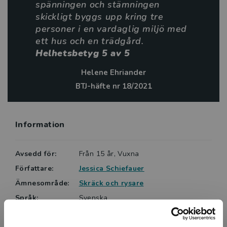
spänningen och stämningen
skickligt byggs upp kring tre
personer i en vardaglig miljö med
ett hus och en trädgård.
Helhetsbetyg 5 av 5
Helene Ehriander
BTJ-häfte nr 18/2021
Information
Avsedd för:
Från 15 år, Vuxna
Författare:
Jessica Schiefauer
Ämnesområde:
Skräck och rysare
Språk:
Svenska
Lättlästnivå:
X-Large