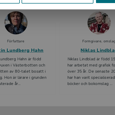
Författare
Formgivare, omsla
tin Lundberg Hahn
Niklas Lindbl
Lundberg Hahn är född
Niklas Lindblad är född 1
uxen i Västerbotten och
har arbetat med grafisk fo
tten av 80-talet bosatt i
över 35 år. De senaste 2
. Hon är lärare i grunden
har han varit specialisera
terade år...
böcker och bokomslag ...