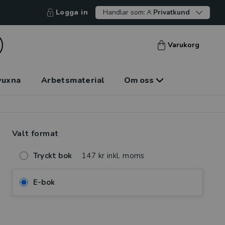
Logga in
Handlar som:
Privatkund
Varukorg
vuxna
Arbetsmaterial
Om oss
Valt format
Tryckt bok
147 kr inkl. moms
E-bok