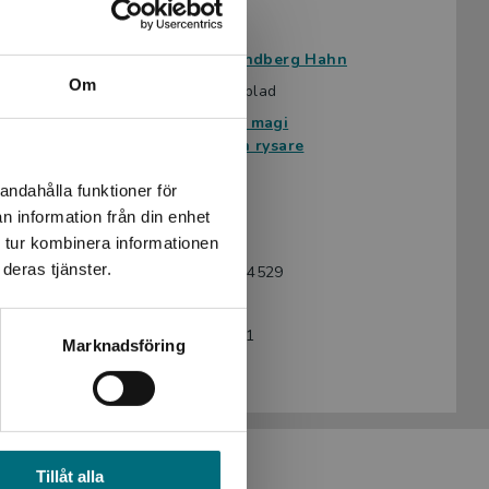
Avsedd för:
Från 13 år
Författare:
Kerstin Lundberg Hahn
Om
Omslag:
Niklas Lindblad
Ämnesområde:
Häxor och magi
Skräck och rysare
Språk:
Svenska
andahålla funktioner för
Lättlästnivå:
Nivå 3
n information från din enhet
LIX:
19
 tur kombinera informationen
deras tjänster.
ISBN:
9789180774529
Utgivningsår:
2024
Artikelnummer:
47276-EB01
Marknadsföring
Upplaga:
Första
Tillåt alla