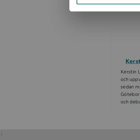
Kers
Kerstin 
och uppv
sedan mi
Göteborg
och debu
;