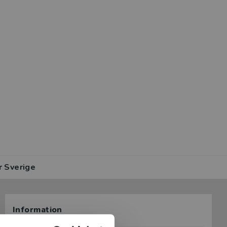
r Sverige
Information