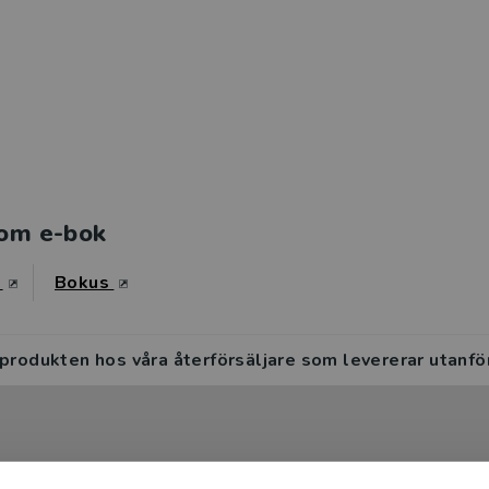
om e-bok
s
Bokus
 produkten hos våra återförsäljare som levererar utanfö