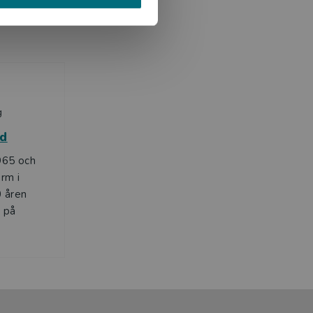
g
ad
965 och
rm i
0 åren
d på