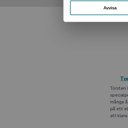
Avvisa
To
Torsten 
specialp
många å
på ett el
att klara 