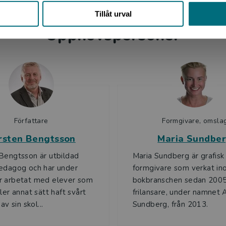
Tillåt urval
Upphovspersoner
Författare
Formgivare, omsla
rsten Bengtsson
Maria Sundbe
Bengtsson är utbildad
Maria Sundberg är grafisk
edagog och har under
formgivare som verkat i
r arbetat med elever som
bokbranschen sedan 200
ler annat sätt haft svårt
frilansare, under namnet 
av sin skol...
Sundberg, från 2013.