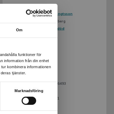
Avsedd för:
Från 13 år
Författare:
Torsten Bengtsson
Omslag:
Maria Sundberg
Serie:
På liv och död
Om
Läsordning:
1 av 3
Ämnesområde:
Kärlek
Om livet
Vänskap
andahålla funktioner för
n information från din enhet
Språk:
Svenska
 tur kombinera informationen
Lättlästnivå:
Nivå 4
deras tjänster.
LIX:
17
ISBN:
9789180776493
Marknadsföring
Utgivningsår:
2024
Artikelnummer:
47513-EB01
Upplaga:
Första