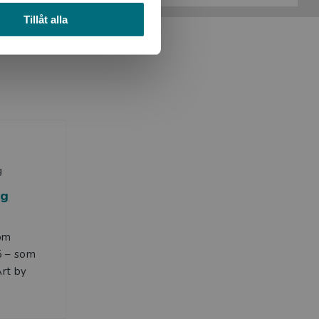
Tillåt alla
g
rg
nom
5 – som
Art by