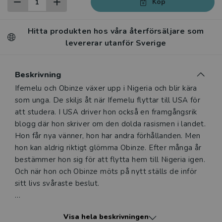
Köp
Hitta produkten hos våra återförsäljare som
levererar utanför Sverige
Beskrivning
Beskrivning
Ifemelu och Obinze växer upp i Nigeria och blir kära
som unga. De skiljs åt när Ifemelu flyttar till USA för
att studera. I USA driver hon också en framgångsrik
blogg där hon skriver om den dolda rasismen i landet.
Hon får nya vänner, hon har andra förhållanden. Men
hon kan aldrig riktigt glömma Obinze. Efter många år
bestämmer hon sig för att flytta hem till Nigeria igen.
Och när hon och Obinze möts på nytt ställs de inför
sitt livs svåraste beslut.
En storslagen roman om kärlek, rasism och klass i
Visa hela beskrivningen
Nigeria och USA