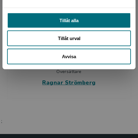
Hennes böcker har översatts till mer än trettio
språk och har uppmärksammats i flera tidningar
och t...
Tillåt alla
Tillåt urval
Avvisa
Översättare
Ragnar Strömberg
;