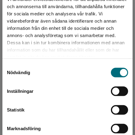
Upplaga:
Första
Crister Enander, Landskrona Posten
och annonserna till användarna, tillhandahålla funktioner
Sidantal:
204
för sociala medier och analysera vår trafik. Vi
”En triumf för skönlitteraturens samhällsanalytiska
Begränsad fraktregion
vidarebefordrar även sådana identifierare och annan
potential.”
Köp- och leveransvillkor
information från din enhet till de sociala medier och
annons- och analysföretag som vi samarbetar med.
Lennart Bromander, Aftonbladet
Dessa kan i sin tur kombinera informationen med annan
information som du har tillhandahållit eller som de har
Upphovspersoner
Det verkar som att du besöker
Den lättlästa utgåvan av boken finns även som e-bok
samlat in när du har använt deras tjänster.
nyponochviljaforlag.se via en enhet utanför
och digital ljudbok.
Samtyckesval
Sverige. Vi erbjuder inte leveranser utanför
Nödvändig
Sverige. För att kunna slutföra ett köp måste
leveransadressen vara i Sverige.
Inställningar
Kontakta kundservice
Författare
Statistik
Chimamanda Ngozi Adichie
Marknadsföring
Stäng
Chimamanda Ngozi Adichie växte upp i Nigeria.