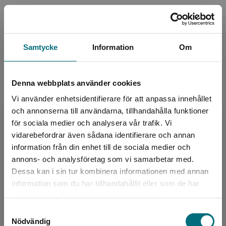
Avsedd för:
Från 12 år
Översättare:
Catharina Andersson
Samtycke
Information
Om
Omslag:
Niklas Lindblad
Serie:
Livet på planen
Ämnesområde:
Biografier
Denna webbplats använder cookies
Sport och idrott
Vi använder enhetsidentifierare för att anpassa innehållet
Fotboll
och annonserna till användarna, tillhandahålla funktioner
Språk:
Svenska
för sociala medier och analysera vår trafik. Vi
Lättlästnivå:
Nivå 4
Begränsad fraktregion
vidarebefordrar även sådana identifierare och annan
LIX:
31
information från din enhet till de sociala medier och
ISBN:
9789180775434
annons- och analysföretag som vi samarbetar med.
Dessa kan i sin tur kombinera informationen med annan
Utgivningsår:
2025
information som du har tillhandahållit eller som de har
Artikelnummer:
47572-01
Det verkar som att du besöker
samlat in när du har använt deras tjänster.
nyponochviljaforlag.se via en enhet utanför
Upplaga:
Första
Samtyckesval
Sverige. Vi erbjuder inte leveranser utanför
Sidantal:
96
Nödvändig
Sverige. För att kunna slutföra ett köp måste