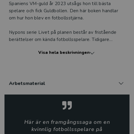
Spaniens VM-guld år 2023 utsågs hon till bästa
spelare och fick Guldbollen. Den här boken handlar
om hur hon blev en fotbollsstjärna.
Nypons serie Livet på planen består av fristående
berättelser om kända fotbollsspelare. Tidigare
böcker i serien handlar om Cristiano Ronaldo, Lionel
Visa hela beskrivningen
Messi, Kylian Mbappé och Chloe Kelly. Böckerna
beskriver spelarnas uppväxt, hur karriären startade,
hur tankarna gick och hur de hamnade där de är i dag.
Författarna har tagit sig vissa friheter och några
händelser är ur verkliga livet, medan andra är
Arbetsmaterial
fantasier.
Harry Meredith som har skrivit boken om Aitana
Bonmatí är författare från England. Han älskar fotboll
och har skrivit en hel serie barnböcker om
Här är en framgångssaga om en
fotbollsspelare.
kvinnlig fotbollsspelare på