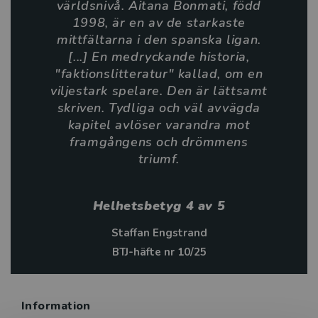
världsnivå. Aitana Bonmati, född
Så här skriver BTJ om Livet på planen - Aitana
1998, är en av de starkaste
Bonmati:
mittfältarna i den spanska ligan.
[...] En medryckande historia,
Här är en framgångssaga om en kvinnlig
"faktionslitteratur" kallad, om en
fotbollsspelare på världsnivå. Aitana Bonmati, född
viljestark spelare. Den är lättsamt
1998, är en av de starkaste mittfältarna i den spanska
skriven. Tydliga och väl avvägda
ligan. … En medryckande historia, "faktionslitteratur"
kapitel avlöser varandra mot
kallad, om en viljestark spelare. Den är lättsamt
framgångens och drömmens
skriven. Tydliga och väl avvägda kapitel avlöser
triumf.
varandra mot framgångens och drömmens triumf.
Staffan Engstrand, BTJ. Helhetsbetyg: 4.
Helhetsbetyg 4 av 5
Staffan Engstrand
BTJ-häfte nr 10/25
Information