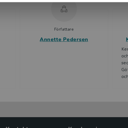
n samt lärarna och läromedelsförfattarna Britt
Författare
Annette Pedersen
Ker
och
sed
Göt
och