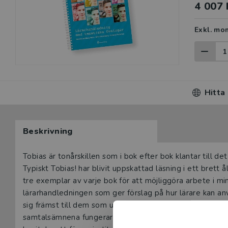
4 007 
Exkl. mo
Hitta
Beskrivning
Beskrivning
Tobias är tonårskillen som i bok efter bok klantar till de
Typiskt Tobias! har blivit uppskattad läsning i ett brett 
tre exemplar av varje bok för att möjliggöra arbete i m
lärarhandledningen som ger förslag på hur lärare kan a
sig främst till dem som undervisar i svenska som andras
samtalsämnena fungerar också för andra grupper som arb