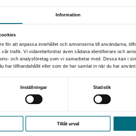
är sinsemellan fristående. Varje bok i serien utspelar sig
ns tema.
Begränsad fraktregion
Information
cookies
skrivningen
e för att anpassa innehållet och annonserna till användarna, tillh
Det verkar som att du besöker nyponochviljaforlag.se via
vår trafik. Vi vidarebefordrar även sådana identifierare och anna
en enhet utanför Sverige. Vi erbjuder inte leveranser
nnons- och analysföretag som vi samarbetar med. Dessa kan i sin
utanför Sverige. För att kunna slutföra ett köp måste
har tillhandahållit eller som de har samlat in när du har använt 
leveransadressen vara i Sverige.
Kontakta kundservice
Inställningar
Statistik
Upphovspersoner
Stäng
Tillåt urval
ahn. Författarna bakom handledningen - som hoppas kunna