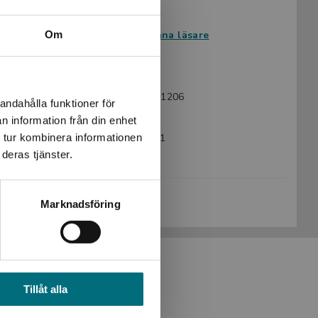
Ämnesområde:
Feelgood
Humor
Om
SFI: Mer vana läsare
Språk:
Svenska
Lättlästnivå:
Nivå 2
ISBN:
9789180781206
andahålla funktioner för
Utgivningsår:
2025
n information från din enhet
 tur kombinera informationen
Artikelnummer:
48576-PA01
deras tjänster.
Upplaga:
Första
Köp- och leveransvillkor
Marknadsföring
Tillåt alla