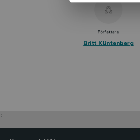
underlätta lärares skolvardag - är Kerstin Lundberg Hah
Klintenberg och Annette Pedersen.
Välkommen till Tobias värld!
Författare
Britt Klintenberg
;