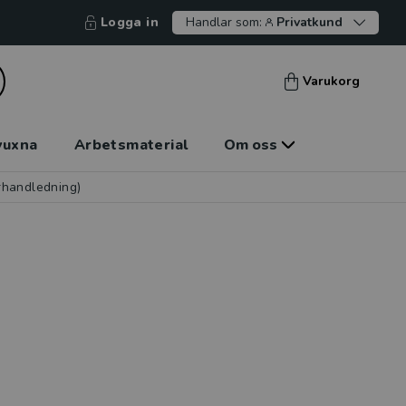
Logga in
Handlar som:
Privatkund
Varukorg
vuxna
Arbetsmaterial
Om oss
rhandledning)