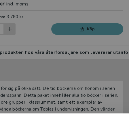
kr
inkl. moms
3 780 kr
ms:
Köp
 produkten hos våra återförsäljare som levererar utanfö
t för sig på olika sätt. De tio böckerna om honom i serien
åldersspann. Detta paket innehåller alla tio böcker i serien,
indre grupper i klassrummet, samt ett exemplar av
nvända böckerna om Tobias i undervisningen. Den vänder
pråk eller sfi, men många av övningarna och
etar med lättläst text. Lärarhandledningen har tio