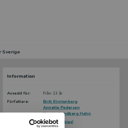
r Sverige
Information
Avsedd för:
Från 13 år
Författare:
Britt Klintenberg
Annette Pedersen
Kerstin Lundberg Hahn
Serie:
Typiskt Tobias!