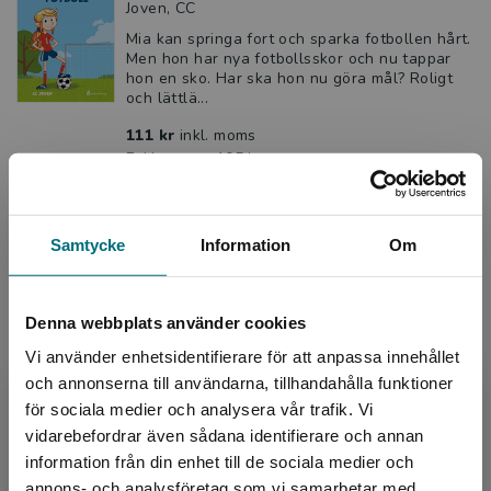
Joven, CC
Mia kan springa fort och sparka fotbollen hårt.
Men hon har nya fotbollsskor och nu tappar
hon en sko. Har ska hon nu göra mål? Roligt
och lättlä...
111 kr
inkl. moms
Exkl. moms: 105 kr
Gilla gymnastik
Samtycke
Information
Om
Joven, CC
Det är Lilys första gymnastikträff och hon är
nervös. Efter uppvärmningen börjar hon träna
Denna webbplats använder cookies
p åde olika redskapen. Men hon trillar av
Vi använder enhetsidentifierare för att anpassa innehållet
bommen. Tänk o...
och annonserna till användarna, tillhandahålla funktioner
111 kr
inkl. moms
för sociala medier och analysera vår trafik. Vi
Exkl. moms: 105 kr
Begränsad fraktregion
vidarebefordrar även sådana identifierare och annan
information från din enhet till de sociala medier och
Gilla gymnastik (e-bok)
annons- och analysföretag som vi samarbetar med.