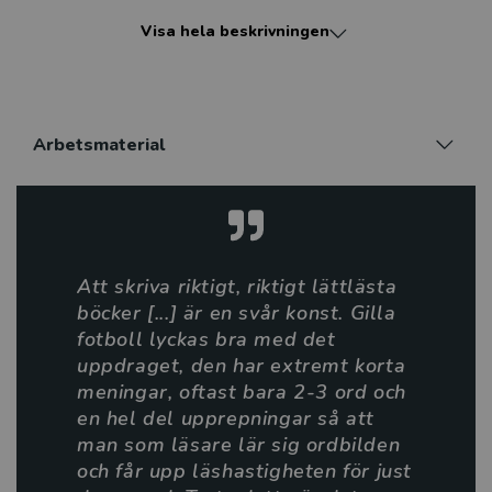
sport är rikligt illustrerad i fyrfärg, med korta
Visa hela beskrivningen
meningar och några få rader per sida. Ett utmärkt val
för dem med läs- och skrivsvårigheter eller för dem
som är nya inför svenska språket.
Mål eller inte, alla som läser Gilla sport blir en
Arbetsmaterial
vinnare.
CC Joven är en pseudonym för Christianne Jones. Hon
har skrivit mer än 50 böcker och är bosatt i Mankato,
Minnesota, med sin man och tre tjejer.
Att skriva riktigt, riktigt lättlästa
böcker [...] är en svår konst. Gilla
Alex Lopez är från Spanien. Han har ritat så länge han
fotboll lyckas bra med det
kan minnas.
uppdraget, den har extremt korta
meningar, oftast bara 2-3 ord och
Boken finns också på engelska.
en hel del upprepningar så att
man som läsare lär sig ordbilden
Boken finns även som e-bok och ljudbok.
och får upp läshastigheten för just