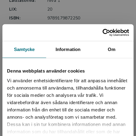
Lättlästnivå:
Nivå 1
LIX:
20
ISBN:
9789179872250
Utgivningsår:
2021
Artikelnummer:
44004-01
Upplaga:
Första
Samtycke
Information
Om
Sidantal:
44
Köp- och leveransvillkor
Denna webbplats använder cookies
Vi använder enhetsidentifierare för att anpassa innehållet
och annonserna till användarna, tillhandahålla funktioner
Relaterat
för sociala medier och analysera vår trafik. Vi
Begränsad fraktregion
vidarebefordrar även sådana identifierare och annan
information från din enhet till de sociala medier och
annons- och analysföretag som vi samarbetar med.
Dessa kan i sin tur kombinera informationen med annan
information som du har tillhandahållit eller som de har
Det verkar som att du besöker