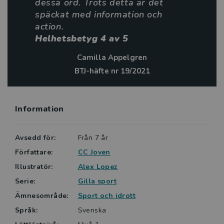
dessa ord. Trots detta är det
späckat med information och
action.
Helhetsbetyg 4 av 5
Camilla Appelgren
BTJ-häfte nr 19/2021
Information
Avsedd för:
Från 7 år
Författare:
CC Joven
Illustratör:
Alex Lopez
Serie:
Gilla sport
Ämnesområde:
Sport och idrott
Språk:
Svenska