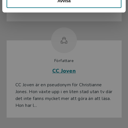
Avvisa
Alex Lopez
Författare
CC Joven
CC Joven är en pseudonym för Christianne
Jones. Hon växte upp i en liten stad utan tv där
det inte fanns mycket mer att göra än att läsa.
Hon har l...