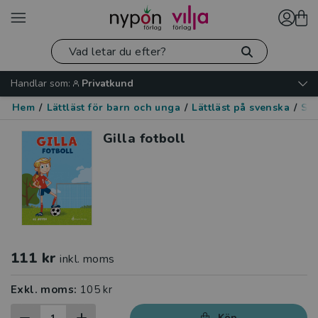
Handlar som:
Privatkund
Hem
/
Lättläst för barn och unga
/
Lättläst på svenska
/
Spo
Gilla fotboll
111 kr
inkl. moms
Exkl. moms:
105 kr
Köp