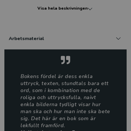
Att läsa om sport på den allra lättaste nivån är en
Visa hela beskrivningen
vinnande kombination för nybörjarläsarna. Serien Gilla
sport är rikligt illustrerad i fyrfärg, med korta
meningar och några få rader per sida. Ett utmärkt val
för dem med läs- och skrivsvårigheter eller för dem
som är nya inför svenska språket.
Arbetsmaterial
Mål eller inte, alla som läser Gilla sport blir en
vinnare.
CC Joven är en pseudonym för Christianne Jones. Hon
Bokens fördel är dess enkla
har skrivit mer än 50 böcker och är bosatt i Mankato,
uttryck, texten, stundtals bara ett
Minnesota, med sin man och tre tjejer.
ord, som i kombination med de
roliga och uttrycksfulla, naivt
Alex Lopez är från Spanien. Han har ritat så länge han
enkla bilderna tydligt visar hur
kan minnas.
man ska och hur man inte ska bete
sig. Det här är en bok som är
Boken finns också på engelska.
lekfullt framförd.