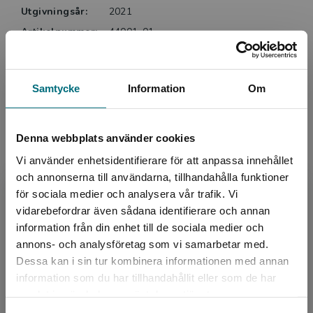
Utgivningsår:
2021
Artikelnummer:
44001-01
Upplaga:
Första
Sidantal:
44
Samtycke
Information
Om
Köp- och leveransvillkor
Denna webbplats använder cookies
Relaterat
Vi använder enhetsidentifierare för att anpassa innehållet
och annonserna till användarna, tillhandahålla funktioner
för sociala medier och analysera vår trafik. Vi
Begränsad fraktregion
vidarebefordrar även sådana identifierare och annan
information från din enhet till de sociala medier och
annons- och analysföretag som vi samarbetar med.
Dessa kan i sin tur kombinera informationen med annan
information som du har tillhandahållit eller som de har
Det verkar som att du besöker
samlat in när du har använt deras tjänster.
nyponochviljaforlag.se via en enhet utanför