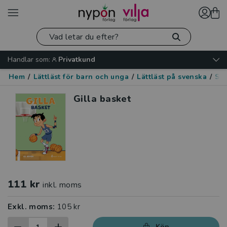
Handlar som:
Privatkund
Hem
/
Lättläst för barn och unga
/
Lättläst på svenska
/
Spo
Gilla basket
111 kr
inkl. moms
Exkl. moms:
105 kr
Köp