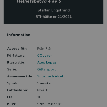
Helhetsbetyg 4 av 5
Boken finns även som e-bok och ljudbok.
Staffan Engstrand
BTJ-häfte nr 21/2021
Information
Avsedd för:
Från 7 år
Författare:
CC Joven
Illustratör:
Alex Lopez
Serie:
Gilla sport
Ämnesområde:
Sport och idrott
Språk:
Svenska
Lättlästnivå:
Nivå 1
LIX:
16
ISBN:
9789179872281