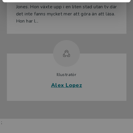
Jones. Hon växte upp i en liten stad utan tv där
det inte fanns mycket mer att göra än att läsa.
Hon har l...
Illustratör
Alex Lopez
;