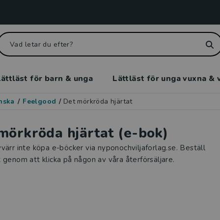
ättläst för barn & unga
Lättläst för unga vuxna & 
enska
/
Feelgood
/
Det mörkröda hjärtat
mörkröda hjärtat (e-bok)
värr inte köpa e-böcker via nyponochviljaforlag.se. Beställ
 genom att klicka på någon av våra återförsäljare.