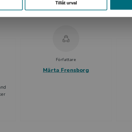
Tillåt urval
Upphovspersoner
tid ett lättare språk och ett innehåll anpassat för en vuxen
ckerna i serien Kärlek i färg ligger på nivå M.
Författare
Märta Frensborg
änd
ker