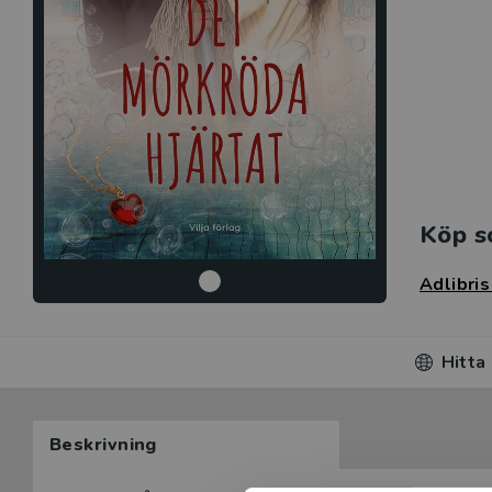
Köp s
Adlibri
Hitta
Beskrivning