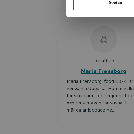
Avvisa
Mia Mårtensson, BTJ
Lättlästa böcker från Vilja är ofta något kortare, har all
läsare. Viljas böcker är indelade i sex nivåer, XS-XXL. Bö
Författare
Maria Frensborg
Maria Frensborg, född 1974, är
verksam i Uppsala. Hon är välk
för sina barn- och ungdomsböc
och skriver även för vuxna. I
många år jobbade ho...