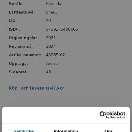
Språk:
Svenska
Lättlästnivå:
Small
LIX:
20
ISBN:
9789179498665
Utgivningsår:
2021
Revisionsår:
2024
Artikelnummer:
46685-02
Upplaga:
Andra
Sidantal:
48
Köp- och leveransvillkor
Upphovspersoner
Samtycke
Information
Om