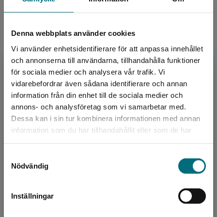
Denna webbplats använder cookies
Vi använder enhetsidentifierare för att anpassa innehållet
Författare
och annonserna till användarna, tillhandahålla funktioner
Sarah Andersson
för sociala medier och analysera vår trafik. Vi
Begränsad fraktregion
vidarebefordrar även sådana identifierare och annan
Sarah Andersson arbetar som sfi-lärare och har
information från din enhet till de sociala medier och
jobbat i många år med framförallt vuxna elever
annons- och analysföretag som vi samarbetar med.
med kort eller ingen skolbakgrund.
Dessa kan i sin tur kombinera informationen med annan
Tillsammans med sf...
information som du har tillhandahållit eller som de har
Det verkar som att du besöker
samlat in när du har använt deras tjänster.
nyponochviljaforlag.se via en enhet utanför
Samtyckesval
Sverige. Vi erbjuder inte leveranser utanför
Nödvändig
Sverige. För att kunna slutföra ett köp måste
leveransadressen vara i Sverige.
Inställningar
Kontakta kundservice
Författare