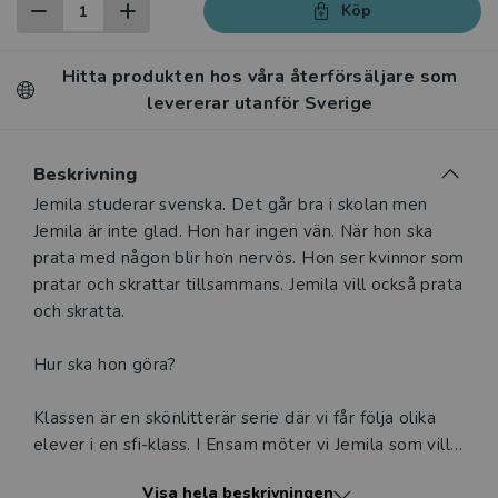
Köp
Hitta produkten hos våra återförsäljare som
levererar utanför Sverige
Beskrivning
Beskrivning
Jemila studerar svenska. Det går bra i skolan men
Jemila är inte glad. Hon har ingen vän. När hon ska
prata med någon blir hon nervös. Hon ser kvinnor som
pratar och skrattar tillsammans. Jemila vill också prata
och skratta.
Hur ska hon göra?
Klassen är en skönlitterär serie där vi får följa olika
elever i en sfi-klass. I Ensam möter vi Jemila som vill
få vänner. Boken kan användas i klassrummet för
Visa hela beskrivningen