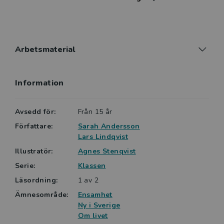
lästräning och för att diskutera ensamhet och hur man
konkret kan göra när man tar kontakt med andra.
Serien är skriven av de erfarna sfi-lärarna Sarah
Andersson och Lars Lindqvist och har rikligt med
bildstöd.
Arbetsmaterial
Information
Avsedd för:
Från 15 år
Författare:
Sarah Andersson
Lars Lindqvist
Illustratör:
Agnes Stenqvist
Serie:
Klassen
Läsordning:
1 av 2
Ämnesområde:
Ensamhet
Ny i Sverige
Om livet