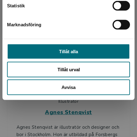
Statistik
Lars Lindqvist
Lars Lindqvist arbetar som sfi-lärare och har
Marknadsföring
Stäng
jobbat i många år med framförallt vuxna elever
med kort eller ingen skolbakgrund.
Tillsammans med sfi...
Tillåt alla
Tillåt urval
Avvisa
Illustratör
Agnes Stenqvist
Agnes Stenqvist är illustratör och designer och
bor i Stockholm. Hon är utbildad på Forsbergs