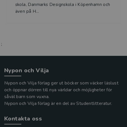
skola, Danmarks Designskola i Köpenhamn och
även på H...
;
Nypon och Vilja
Nypon och Vilja förlag ger ut böcker som väcker läslust
och öppnar dörren till nya världar och möjligheter för
såväl barn som vuxna.
Nypon och Vilja förlag är en del av Studentlitteratur.
Kontakta oss