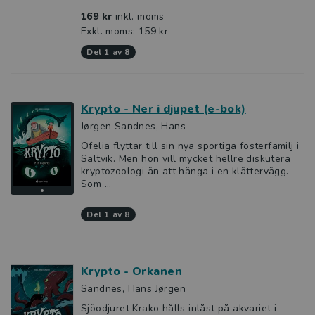
169 kr
inkl. moms
Exkl. moms: 159 kr
del 1 av 8
Krypto - Ner i djupet (e-bok)
Jørgen Sandnes, Hans
Ofelia flyttar till sin nya sportiga fosterfamilj i
Saltvik. Men hon vill mycket hellre diskutera
kryptozoologi än att hänga i en klättervägg.
Som ...
del 1 av 8
Krypto - Orkanen
Sandnes, Hans Jørgen
Sjöodjuret Krako hålls inlåst på akvariet i