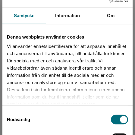
del 4 av 8
Samtycke
Information
Om
Krypto - Djupfryst
Sandnes, Hans Jørgen
Denna webbplats använder cookies
Larmet har gått i Arktis. Om den topphemliga
Vi använder enhetsidentifierare för att anpassa innehållet
organisationen Krypto inte lyckas ta
havsmonstren till säkra vatten är risken stor
och annonserna till användarna, tillhandahålla funktioner
att de upptäcks. Oc...
för sociala medier och analysera vår trafik. Vi
Begränsad fraktregion
169 kr
inkl. moms
vidarebefordrar även sådana identifierare och annan
Exkl. moms: 159 kr
information från din enhet till de sociala medier och
annons- och analysföretag som vi samarbetar med.
del 5 av 8
Dessa kan i sin tur kombinera informationen med annan
information som du har tillhandahållit eller som de har
Det verkar som att du besöker
samlat in när du har använt deras tjänster.
Krypto - Djupfryst (e-bok)
nyponochviljaforlag.se via en enhet utanför
Samtyckesval
Sverige. Vi erbjuder inte leveranser utanför
Sandnes, Hans Jørgen
Nödvändig
Sverige. För att kunna slutföra ett köp måste
Larmet har gått i Arktis. Om den topphemliga
organisationen Krypto inte lyckas ta
leveransadressen vara i Sverige.
havsmonstren till säkra vatten är risken stor