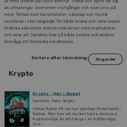
ta med läsaren på stora äventyr. Ofelia och Björn tar sig
an utmaningar, övervinner motgångar och visar prov på
mod. Teman som havsmonster, vänskap och mystik
resulterar i stor läsglädje för både ovana och vana läsare.
Ordlösa sekvenser avlöser sekvenser med pratbubblor
och visar att Sandnes litar på både ordens och bildens
förmåga att förmedla berättelsen.
Sortera efter läsordning:
Krypto
Krypto - Ner i djupet
Sandnes, Hans Jørgen
Ofelia flyttar till sin nya sportiga fosterfamilj i
Saltvik. Men hon vill mycket hellre diskutera
kryptozoologi än att hänga i en klättervägg.
Som ...