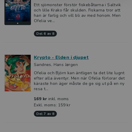
Ett sjömonster förstör fiskebåtarna i Saltvik
och lille Krako får skulden. Fiskarna tror att
han är farlig och vill bli av med honom. Men
Ofelia ve...
del 6 av 8
Krypto - Elden i djupet
Sandnes, Hans Jørgen
Ofelia och Björn kan äntligen ta det lite lugnt
efter alla äventyr. Men när Ofelia förlorar det
käraste hon äger måste de ge sig ut på en ny
resa t...
169 kr
inkl. moms
Exkl. moms: 159 kr
del 7 av 8