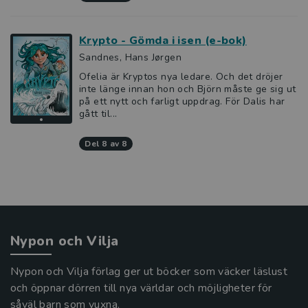
Krypto - Gömda i isen (e-bok)
Sandnes, Hans Jørgen
Ofelia är Kryptos nya ledare. Och det dröjer
inte länge innan hon och Björn måste ge sig ut
på ett nytt och farligt uppdrag. För Dalis har
gått til...
del 8 av 8
Nypon och Vilja
Nypon och Vilja förlag ger ut böcker som väcker läslust
och öppnar dörren till nya världar och möjligheter för
såväl barn som vuxna.