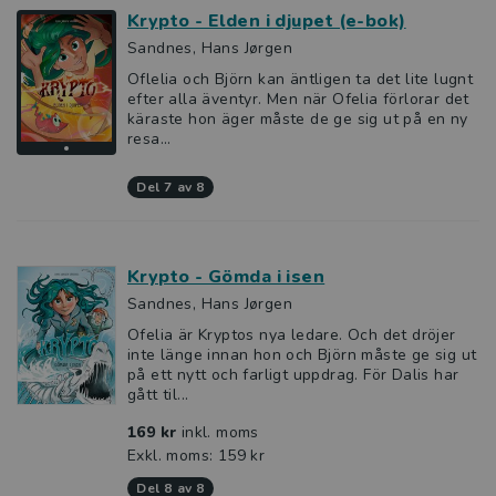
Krypto - Elden i djupet (e-bok)
Sandnes, Hans Jørgen
Oflelia och Björn kan äntligen ta det lite lugnt
efter alla äventyr. Men när Ofelia förlorar det
käraste hon äger måste de ge sig ut på en ny
resa...
del 7 av 8
Krypto - Gömda i isen
Sandnes, Hans Jørgen
Ofelia är Kryptos nya ledare. Och det dröjer
inte länge innan hon och Björn måste ge sig ut
på ett nytt och farligt uppdrag. För Dalis har
gått til...
169 kr
inkl. moms
Exkl. moms: 159 kr
del 8 av 8