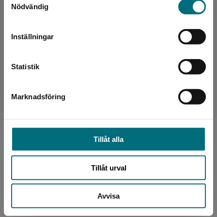
Nödvändig
Sverige. För att kunna slutföra ett köp måste
leveransadressen vara i Sverige.
Upphovspersoner
Inställningar
Kontakta kundservice
Statistik
Marknadsföring
Stäng
Illustratör
Hans Jørgen Sandnes
Tillåt alla
Hans Jørgen Sandnes är en välkänd illustratör,
animatör, filmregissör och serietecknare som
Tillåt urval
bor i Sandefjord. Han har bland annat illustrerat
Norg...
Avvisa