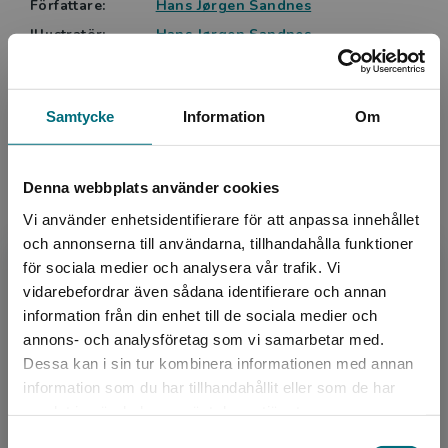
Författare:
Hans Jørgen Sandnes
Illustratör:
Hans Jørgen Sandnes
Serie:
Krypto
Läsordning:
2 av 8
Samtycke
Information
Om
Ämnesområde:
Djur och natur
Spöken och monster
Vänskap
Denna webbplats använder cookies
Språk:
Svenska
Vi använder enhetsidentifierare för att anpassa innehållet
Lättlästnivå:
Nivå 3
och annonserna till användarna, tillhandahålla funktioner
ISBN:
9789179876920
för sociala medier och analysera vår trafik. Vi
Utgivningsår:
2023
Begränsad fraktregion
vidarebefordrar även sådana identifierare och annan
Artikelnummer:
45284-01
information från din enhet till de sociala medier och
Upplaga:
Första
annons- och analysföretag som vi samarbetar med.
Dessa kan i sin tur kombinera informationen med annan
Sidantal:
128
information som du har tillhandahållit eller som de har
Det verkar som att du besöker
samlat in när du har använt deras tjänster.
Köp- och leveransvillkor
nyponochviljaforlag.se via en enhet utanför
Samtyckesval
Sverige. Vi erbjuder inte leveranser utanför