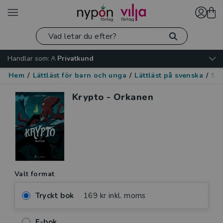
Handlar som:
Privatkund
Hem
/
Lättläst för barn och unga
/
Lättläst på svenska
/
Spä
Krypto - Orkanen
Valt format
Tryckt bok
169 kr inkl. moms
E-bok