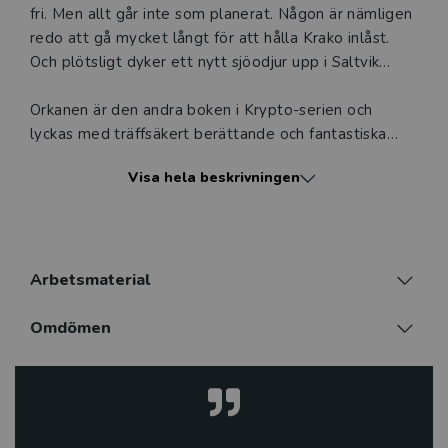
fri. Men allt går inte som planerat. Någon är nämligen
redo att gå mycket långt för att hålla Krako inlåst.
Och plötsligt dyker ett nytt sjöodjur upp i Saltvik…
Orkanen är den andra boken i Krypto-serien och
lyckas med träffsäkert berättande och fantastiska
illustrationer ta med läsaren på magiska äventyr.
Visa hela beskrivningen
När Ofelia och Björn tar sig an allehanda mysterier
och utmaningar får de övervinna motgångar och visa
prov på mod. Tillsammans med teman som
havsmonster, vänskap och mystik resulterar detta i
Arbetsmaterial
stor läsglädje för både ovana som vana läsare.
Omdömen
Serien, som nominerats till norska
Kulturdepartementets debutantpris för barn- och
ungdomslitteratur, är skriven och illustrerad av Hans
Jørgen Sandnes. Han hanterar serieberättandets
verktyg med säker hand och i Krypto kombinerar han