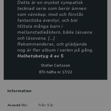
Detta är en mycket sympatisk
skickligt text och bild. Handlingen och spänningen
tecknad serie som berör ämnen
byggs upp genom effektfulla växlingar i scener,
som vänskap, mod och förstås
bildbeskärning och perspektiv. Ordlösa sekvenser
fantastiska äventyr, och bör
avlöser sekvenser med pratbubblor och visar att
tilltala många barn i
Sandnes litar både på läsarens och bildens förmåga
mellanstadieåldern, både läsvana
att förmedla berättelsen. Det maritima motivet
och läsovana. [...]
framhävs genom den konsekventa användningen av
Rekommenderas, och glädjande
gröna och blå toner och enkla bakgrunder vilket
nog är fler album i serien på gång.
sätter fokus på karaktärerna och deras handling.
Helhetsbetyg 4 av 5
Stefan Carlsson
BTJ-häfte nr 17/22
Information
Avsedd för:
Från 9 år