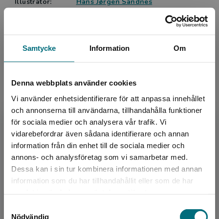
Illustratör:
Hans Jørgen Sandnes
versaler med korta meningar varvas med textlösa
partier med beskrivande bilder av författaren Hans
Serie:
Krypto
Jørgen Sandnes i starka färger och spännande miljöer.
Läsordning:
7 av 8
Ett öppet slut lockar till vidare läsning. Riktigt bra!”
Ämnesområde:
Fantasy
Samtycke
Information
Om
Helhetsbetyg: 4.
Identitet
Spänning
Språk:
Svenska
Denna webbplats använder cookies
Lättlästnivå:
Nivå 3
Vi använder enhetsidentifierare för att anpassa innehållet
ISBN:
9789180773768
och annonserna till användarna, tillhandahålla funktioner
Utgivningsår:
2025
för sociala medier och analysera vår trafik. Vi
Begränsad fraktregion
vidarebefordrar även sådana identifierare och annan
Artikelnummer:
47262-01
information från din enhet till de sociala medier och
Upplaga:
Första
annons- och analysföretag som vi samarbetar med.
Sidantal:
136
Dessa kan i sin tur kombinera informationen med annan
information som du har tillhandahållit eller som de har
Det verkar som att du besöker
Köp- och leveransvillkor
samlat in när du har använt deras tjänster.
nyponochviljaforlag.se via en enhet utanför
Samtyckesval
Sverige. Vi erbjuder inte leveranser utanför
Nödvändig