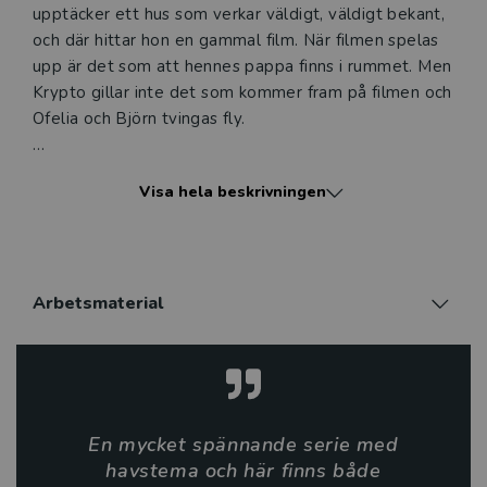
upptäcker ett hus som verkar väldigt, väldigt bekant,
och där hittar hon en gammal film. När filmen spelas
upp är det som att hennes pappa finns i rummet. Men
Krypto gillar inte det som kommer fram på filmen och
Ofelia och Björn tvingas fly.
Böckerna i Krypto-serien är serieberättelser fyllda av
Visa hela beskrivningen
äventyr och spänning. Serien är skapad av Hans
Jørgen Sandnes. Med träffsäkert berättande och
fantastiska illustrationer tar han läsaren med på stora
äventyr. Ofelia och Björn tar sig an utmaningar,
övervinner motgångar och visar prov på mod. Och
Arbetsmaterial
teman som havsmonster, vänskap och mystik
resulterar i stor läsglädje för både ovana som vana
läsare.
Hans Jørgen Sandnes behärskar serieberättandets
En mycket spännande serie med
verktyg med säker hand och han kombinerar skickligt
havstema och här finns både
text och bild. Handlingen och spänningen byggs upp