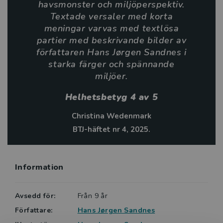
havsmonster och miljöperspektiv.
genom effektfulla växlingar i scener, bildbeskärning
Textade versaler med korta
och perspektiv. Ordlösa sekvenser avlöser sekvenser
meningar varvas med textlösa
med pratbubblor och visar att Sandnes litar både på
partier med beskrivande bilder av
ordens och bildens förmåga att förmedla berättelsen.
författaren Hans Jørgen Sandnes i
Havsmotivet framhävs genom den konsekventa
starka färger och spännande
användningen av gröna och blå toner och enkla
miljöer.
bakgrunder vilket sätter fokus på karaktärerna och
deras handling.
Helhetsbetyg 4 av 5
Christina Wedenmark
Med Krypto-böckerna når Hans Jørgen Sandnes ut
BTJ-häftet nr 4, 2025.
brett till en ny generation serieälskare.
Så här skriver Christina Wedenmark på BTJ om Krypto
- Elden i djupet:
Information
”Elden i djupet är sjunde serieromanen om Krypto. …
Avsedd för:
Från 9 år
En mycket spännande serie med havstema och här
Författare:
Hans Jørgen Sandnes
finns både havsmonster och miljöperspektiv. Textade