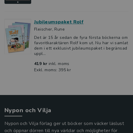
Jubileumspaket Rolf
Fleischer, Rune
Det är 15 år sedan de fyra första böckerna om
favoritkaraktären Rolf kom ut. Nu har vi samlat
dem i ett exklusivt jubileumspaket i begränsad
uppl...
419 kr
inkl. moms
Exkl. moms: 395 kr
Nypon och Vilja
Nypon och Vilja förlag ger ut böcker som väcker läslust
och öppnar dörren till nya världar och möjligheter för