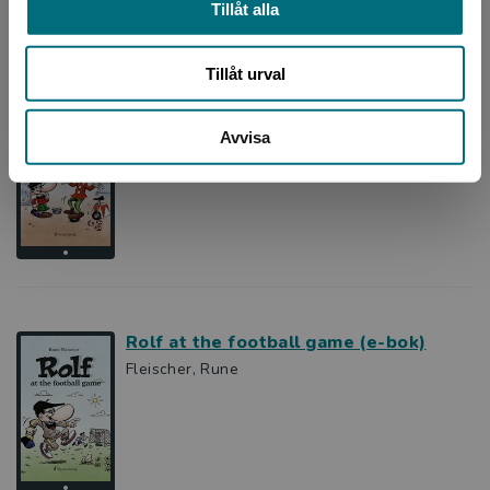
Tillåt alla
Tillåt urval
Rolf cyklar (e-bok)
Fleischer, Rune
Avvisa
Rolf at the football game (e-bok)
Fleischer, Rune