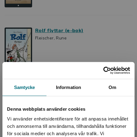
Rolf flyttar (e-bok)
Fleischer, Rune
Samtycke
Information
Om
Rolf åker skidor
Fleischer, Rune
Denna webbplats använder cookies
Rolf är på skidresa. För första gången i sitt liv
ska han åka skidor, något han aldrig har gjort
Vi använder enhetsidentifierare för att anpassa innehållet
förr. Han har bytt kepsen mot stickad mössa,
och annonserna till användarna, tillhandahålla funktioner
och t...
för sociala medier och analysera vår trafik. Vi