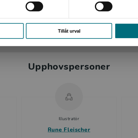
 Warheim
e nr 3/2021
Stäng
Tillåt urval
Upphovspersoner
Illustratör
Rune Fleischer