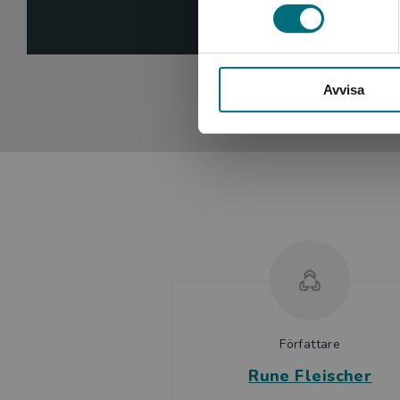
Agneta
BTJ-häft
Avvisa
Författare
Rune Fleischer