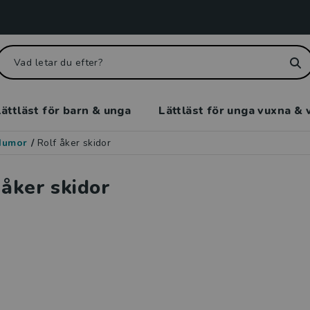
ättläst för barn & unga
Lättläst för unga vuxna & 
Humor
/
Rolf åker skidor
 åker skidor