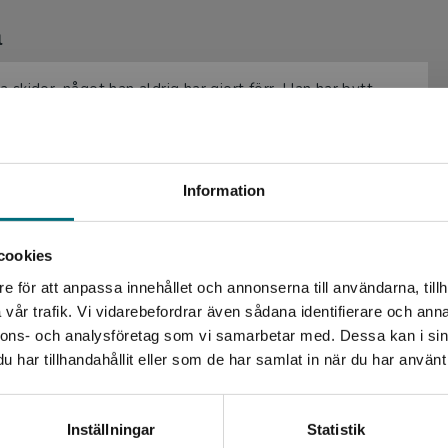
l
ka skidor, något han aldrig har gjort förr. Han har bytt
t! Det kan väl inte vara så svårt? För säkerhets skull
 man har råkat få skidor utan broms?
Begränsad fraktregion
Information
cookies
e för att anpassa innehållet och annonserna till användarna, tillh
Det verkar som att du besöker nyponochviljaforlag.se via
vår trafik. Vi vidarebefordrar även sådana identifierare och anna
en enhet utanför Sverige. Vi erbjuder inte leveranser
nnons- och analysföretag som vi samarbetar med. Dessa kan i sin
utanför Sverige. För att kunna slutföra ett köp måste
rsta gången och författaren visar på ett
har tillhandahållit eller som de har samlat in när du har använt 
leveransadressen vara i Sverige.
fel man kan göra i backen. [...] Bra
Kontakta kundservice
Inställningar
Statistik