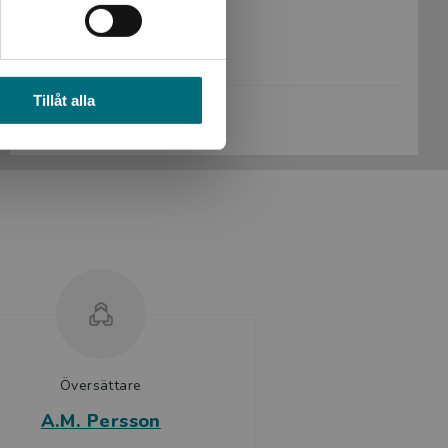
Artikelnummer:
44073-01
Upplaga:
Första
Sidantal:
32
Tillåt alla
Köp- och leveransvillkor
Översättare
A.M. Persson