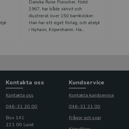
Danska Rune Fleischer, född
1967, har både skrivit och
.
illustrerat över 150 barnböcker.
eljé
Han har ett eget förlag, och ateljé
i Nyhavn, Köpenhamn. Ha...
Kontakta oss
Kundservice
Kontakta oss
Kontakta kundservice
046-31 20 00
046-31 21 00
Box 141
Frågor och svar
221 00 Lund
Köpvillkor