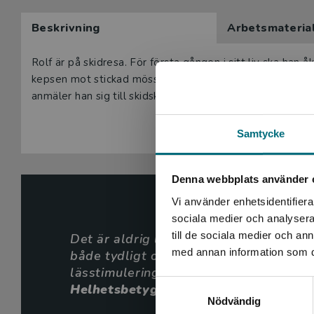
Beskrivning
Arbetsmateria
Rolf är på skidresa. För första gången i sitt liv ska han å
kepsen mot stickad mössa, och tycker det ska bli så rolig
anmäler han sig till skidskolan, men vad hjälper det när
Samtycke
Denna webbplats använder 
Vi använder enhetsidentifierar
sociala medier och analysera 
till de sociala medier och a
Det är aldrig lätt att åka skidor för fö
med annan information som du 
både tydligt och humoristiskt sätt alla 
lässtimulering för nybörjaren.
Samtyckesval
Helhetsbetyg 3 av 5
Nödvändig