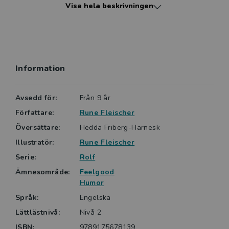
Visa hela beskrivningen
somaliska och tigrinska.
Information
Avsedd för:
Från 9 år
Författare:
Rune Fleischer
Översättare:
Hedda Friberg-Harnesk
Illustratör:
Rune Fleischer
Serie:
Rolf
Ämnesområde:
Feelgood
Humor
Språk:
Engelska
Lättlästnivå:
Nivå 2
ISBN:
9789175678139