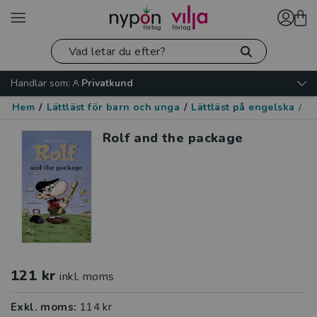
Handlar som:
Privatkund
Hem
/
Lättläst för barn och unga
/
Lättläst på engelska
/
H
Rolf and the package
121 kr
inkl. moms
Exkl. moms:
114 kr