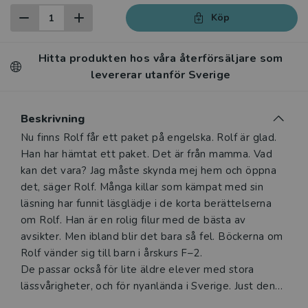
Köp
Hitta produkten hos våra återförsäljare som
levererar utanför Sverige
Beskrivning
Beskrivning
Nu finns Rolf får ett paket på engelska. Rolf är glad.
Han har hämtat ett paket. Det är från mamma. Vad
kan det vara? Jag måste skynda mej hem och öppna
det, säger Rolf. Många killar som kämpat med sin
läsning har funnit läsglädje i de korta berättelserna
om Rolf. Han är en rolig filur med de bästa av
avsikter. Men ibland blir det bara så fel. Böckerna om
Rolf vänder sig till barn i årskurs F–2.
De passar också för lite äldre elever med stora
lässvårigheter, och för nyanlända i Sverige. Just denna
bok finns på svenska, engelska, arabiska, dari,