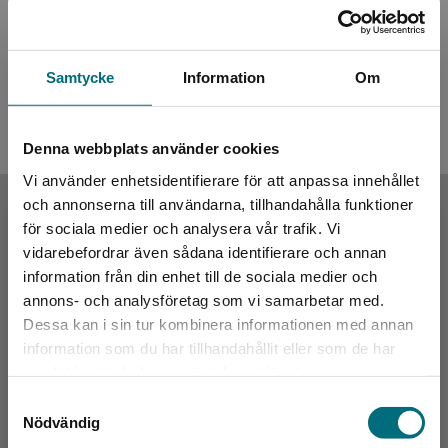
Rolf får ett paket
Samtycke
Information
Om
Fleischer, Rune
121 kr
inkl. moms
Exkl. moms: 114 kr
Denna webbplats använder cookies
Vi använder enhetsidentifierare för att anpassa innehållet
Upphovspersoner
och annonserna till användarna, tillhandahålla funktioner
för sociala medier och analysera vår trafik. Vi
Begränsad fraktregion
vidarebefordrar även sådana identifierare och annan
information från din enhet till de sociala medier och
annons- och analysföretag som vi samarbetar med.
Dessa kan i sin tur kombinera informationen med annan
information som du har tillhandahållit eller som de har
Det verkar som att du besöker
Illustratör
samlat in när du har använt deras tjänster.
nyponochviljaforlag.se via en enhet utanför
Samtyckesval
Rune Fleischer
Sverige. Vi erbjuder inte leveranser utanför
Nödvändig
Sverige. För att kunna slutföra ett köp måste