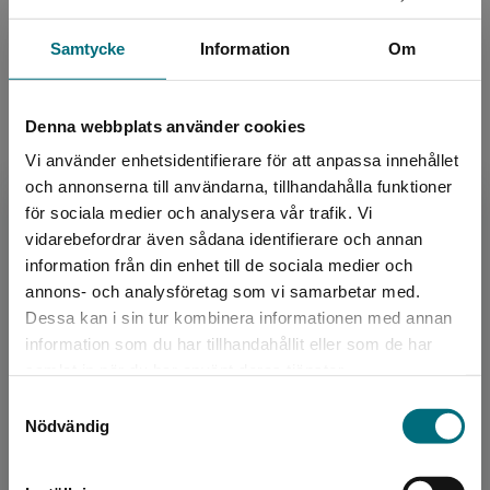
Samtycke
Information
Om
Denna webbplats använder cookies
Vi använder enhetsidentifierare för att anpassa innehållet
och annonserna till användarna, tillhandahålla funktioner
för sociala medier och analysera vår trafik. Vi
Begränsad fraktregion
vidarebefordrar även sådana identifierare och annan
Fakta om allemansrätten
information från din enhet till de sociala medier och
Dömstedt, Tomas
annons- och analysföretag som vi samarbetar med.
140 kr
inkl. moms
Dessa kan i sin tur kombinera informationen med annan
Exkl. moms: 132 kr
information som du har tillhandahållit eller som de har
Det verkar som att du besöker
samlat in när du har använt deras tjänster.
nyponochviljaforlag.se via en enhet utanför
Samtyckesval
Sverige. Vi erbjuder inte leveranser utanför
Böcker för alla väder
Nödvändig
Sverige. För att kunna slutföra ett köp måste
leveransadressen vara i Sverige.
I samtalen om klimatkrisen nämns ofta väder och hur