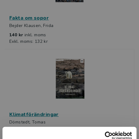
Fakta om sopor
Bejder Klausen, Frida
140 kr
inkl. moms
Exkl. moms: 132 kr
Klimatförändringar
Dömstedt, Tomas
179 kr
inkl. moms
Exkl. moms: 169 kr