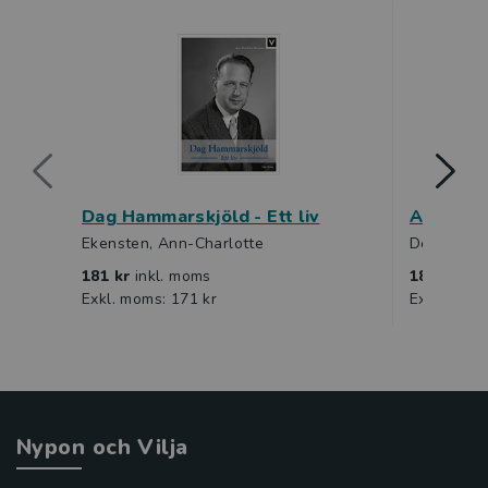
Dag Hammarskjöld - Ett liv
Adolf Hit
Ekensten, Ann-Charlotte
Dömstedt,
181 kr
inkl. moms
181 kr
ink
Exkl. moms: 171 kr
Exkl. moms
Nypon och Vilja