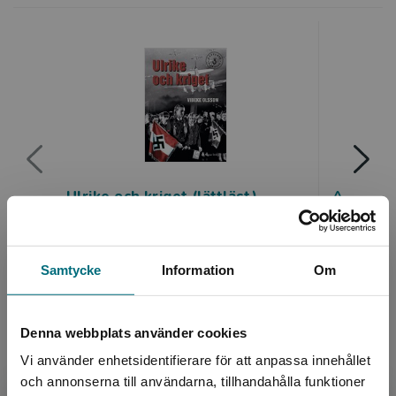
Ulrike och kriget (lättläst)
Anne Fra
Olsson, Vibeke
Frank, An
171 kr
inkl. moms
189 kr
ink
Exkl. moms: 161 kr
Exkl. moms
Samtycke
Information
Om
Denna webbplats använder cookies
Första världskriget
Vi använder enhetsidentifierare för att anpassa innehållet
och annonserna till användarna, tillhandahålla funktioner