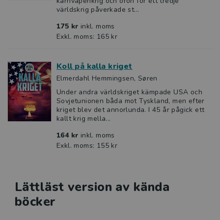
kärnvapenkrig och oron för ett tredje
världskrig påverkade st...
175 kr
inkl. moms
Exkl. moms: 165 kr
Koll på kalla kriget
Elmerdahl Hemmingsen, Søren
Under andra världskriget kämpade USA och
Sovjetunionen båda mot Tyskland, men efter
kriget blev det annorlunda. I 45 år pågick ett
kallt krig mella...
164 kr
inkl. moms
Exkl. moms: 155 kr
Lättläst version av kända
böcker