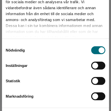
för sociala medier och analysera vår trafik. Vi
Begränsad fraktregion
vidarebefordrar även sådana identifierare och annan
Första världskriget
information från din enhet till de sociala medier och
Bengtsson, Torsten
annons- och analysföretag som vi samarbetar med.
Första världskriget började i Europa 1914 och
Dessa kan i sin tur kombinera informationen med annan
spred sig sedan till resten av världen. Nya
fruktansvärda vapen användes i kriget och
information som du har tillhandahållit eller som de har
Det verkar som att du besöker
många miljoner ...
samlat in när du har använt deras tjänster.
nyponochviljaforlag.se via en enhet utanför
175 kr
inkl. moms
Samtyckesval
Sverige. Vi erbjuder inte leveranser utanför
Exkl. moms: 165 kr
Nödvändig
Sverige. För att kunna slutföra ett köp måste
leveransadressen vara i Sverige.
Inställningar
Skönlitterära berättelser
Kontakta kundservice
Statistik
Marknadsföring
Stäng