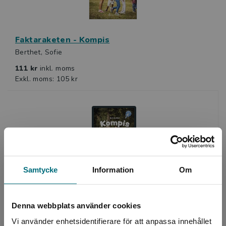
Faktaraketen - Kompis
Berthet, Sofie
111 kr
inkl. moms
Exkl. moms: 105 kr
Samtycke
Information
Om
Faktaraketen - Kompis (e-bok)
Denna webbplats använder cookies
Vi använder enhetsidentifierare för att anpassa innehållet