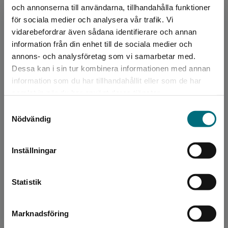
och annonserna till användarna, tillhandahålla funktioner
för sociala medier och analysera vår trafik. Vi
Begränsad fraktregion
vidarebefordrar även sådana identifierare och annan
information från din enhet till de sociala medier och
annons- och analysföretag som vi samarbetar med.
Dessa kan i sin tur kombinera informationen med annan
information som du har tillhandahållit eller som de har
Det verkar som att du besöker
Fixarna - Baka bullar
samlat in när du har använt deras tjänster.
nyponochviljaforlag.se via en enhet utanför
Hultén, Richard - Pettersson, Karin
Samtyckesval
Sverige. Vi erbjuder inte leveranser utanför
121 kr
inkl. moms
Nödvändig
Sverige. För att kunna slutföra ett köp måste
Exkl. moms: 114 kr
leveransadressen vara i Sverige.
Inställningar
Kontakta kundservice
Statistik
Marknadsföring
Stäng