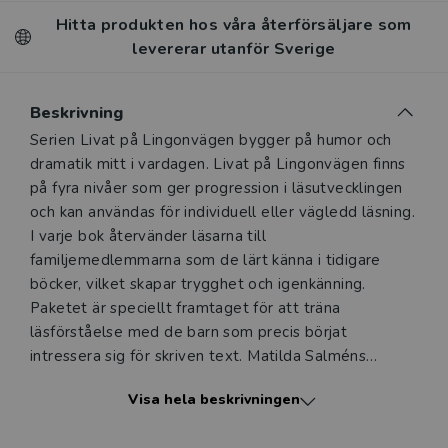
Hitta produkten hos våra återförsäljare som
levererar utanför Sverige
Beskrivning
Beskrivning
Serien Livat på Lingonvägen bygger på humor och
dramatik mitt i vardagen. Livat på Lingonvägen finns
på fyra nivåer som ger progression i läsutvecklingen
och kan användas för individuell eller vägledd läsning.
I varje bok återvänder läsarna till
familjemedlemmarna som de lärt känna i tidigare
böcker, vilket skapar trygghet och igenkänning.
Paketet är speciellt framtaget för att träna
läsförståelse med de barn som precis börjat
intressera sig för skriven text. Matilda Salméns
sprudlande illustrationer i fyrfärg ger stöd åt texten
Visa hela beskrivningen
och tilltalar både barn och vuxna.