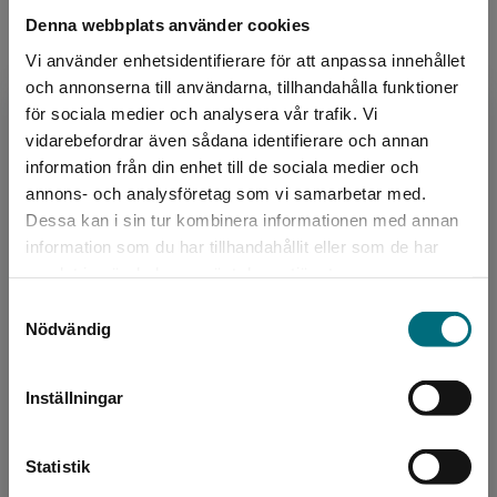
Författare
sammansatta ord samt korta meningar med repetition
Denna webbplats använder cookies
Janina Kastevik
av ord.
Vi använder enhetsidentifierare för att anpassa innehållet
och annonserna till användarna, tillhandahålla funktioner
Varje klasspaket består av 15 böcker till priset av 13
Janina Kastevik är barnboksförfattare, jurist och
för sociala medier och analysera vår trafik. Vi
– två böcker följer med på köpet! Rabatten är redan
trebarnsmamma. Hon debuterade med boken
Begränsad fraktregion
vidarebefordrar även sådana identifierare och annan
avdragen.
Slottet av is 2013. Janina Kastevik och Sarah
information från din enhet till de sociala medier och
Utas är sy...
annons- och analysföretag som vi samarbetar med.
Dessa kan i sin tur kombinera informationen med annan
information som du har tillhandahållit eller som de har
Det verkar som att du besöker
samlat in när du har använt deras tjänster.
nyponochviljaforlag.se via en enhet utanför
Samtyckesval
Sverige. Vi erbjuder inte leveranser utanför
Nödvändig
Sverige. För att kunna slutföra ett köp måste
leveransadressen vara i Sverige.
Författare
Inställningar
Sarah Utas
Kontakta kundservice
Statistik
Sarah Utas är barn- och ungdomsbibliotekarie