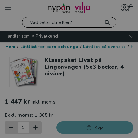
Handlar som:
Privatkund
Hem
/
Lättläst för barn och unga
/
Lättläst på svenska
/
Hu
Klasspaket Livat på
Lingonvägen (5x3 böcker, 4
nivåer)
1 447 kr
inkl. moms
Exkl. moms:
1 365 kr
Köp