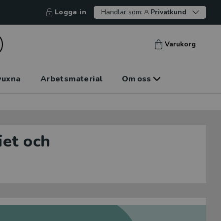
Logga in
Handlar som:
Privatkund
Varukorg
vuxna
Arbetsmaterial
Om oss
iet och