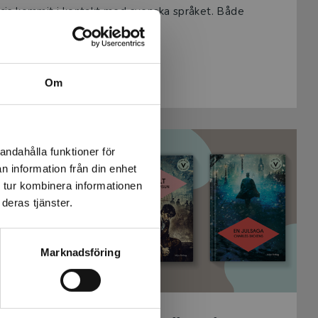
ecis kommit i kontakt med svenska språket. Både
i böckerna.
serien här
Om
andahålla funktioner för
n information från din enhet
 tur kombinera informationen
deras tjänster.
Marknadsföring