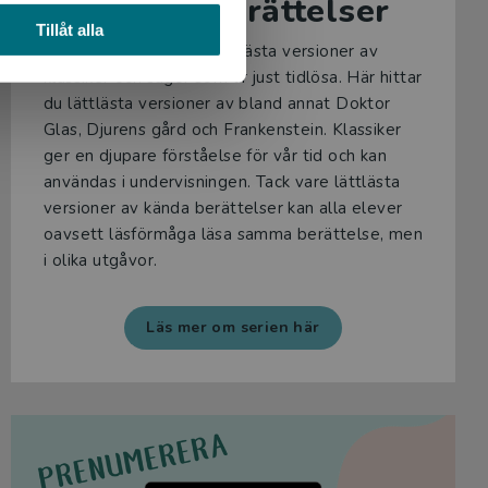
Tidlösa berättelser
Tillåt alla
Tidlösa berättelser
är lättlästa versioner av
klassiker och sagor som är just tidlösa. Här hittar
du lättlästa versioner av bland annat Doktor
Glas, Djurens gård och Frankenstein. Klassiker
ger en djupare förståelse för vår tid och kan
användas i undervisningen. Tack vare lättlästa
versioner av kända berättelser kan alla elever
oavsett läsförmåga läsa samma berättelse, men
i olika utgåvor.
Läs mer om serien här