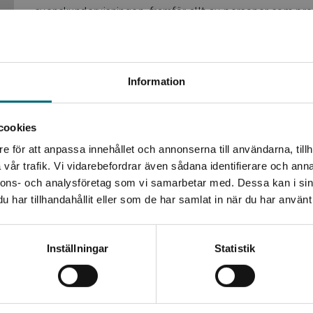
svenskundervisningen, framför allt av personer som pr
begripligheten och användbarheten är viktiga aspekter 
Läs mer om 
Begränsad fraktregion
Information
cookies
e för att anpassa innehållet och annonserna till användarna, tillh
Det verkar som att du besöker nyponochviljaforlag.se via
vår trafik. Vi vidarebefordrar även sådana identifierare och anna
en enhet utanför Sverige. Vi erbjuder inte leveranser
nnons- och analysföretag som vi samarbetar med. Dessa kan i sin
utanför Sverige. För att kunna slutföra ett köp måste
har tillhandahållit eller som de har samlat in när du har använt 
leveransadressen vara i Sverige.
Kontakta kundservice
Inställningar
Statistik
Stäng