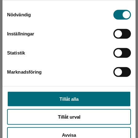
nyponochviljaforlag.se via en enhet utanför
Samtyckesval
Sverige. Vi erbjuder inte leveranser utanför
Nödvändig
Sverige. För att kunna slutföra ett köp måste
leveransadressen vara i Sverige.
Inställningar
Kontakta kundservice
Statistik
Marknadsföring
Stäng
Boktips för temaarbeten i
förskolan
Tillåt alla
Temaarbeten blir både enklare och roligare med rätt
böcker. Därför erbjuder vi böcker för förskolan inom
Tillåt urval
en mängd olika teman – från kroppen och känslor till
djur, vänskap och mycket mer. Böckerna blir en
Avvisa
naturlig utgångspunkt för högläsning, samtal, lek och