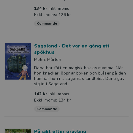
134 kr
inkl. moms
Exkl. moms: 126 kr
Kommande
Sagoland - Det var en gång ett
spökhus
Melin, Mårten
Dana har fått en magisk bok av mamma. När
hon knackar, öppnar boken och blåser på den
hamnar hon i … sagornas land! Sist Dana gav
sig in i Sagoland...
142 kr
inkl. moms
Exkl. moms: 134 kr
Kommande
På jakt efter grävling