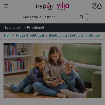
Handlar som:
Privatkund
Hem
/
Skola & bibliotek
/
Boktips till skola och bibliotek
/