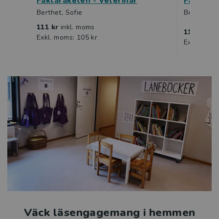
Faktaraketen - Veterinär
Faktarak
Berthet, Sofie
Berthet, S
111 kr
inkl. moms
111 kr
ink
Exkl. moms: 105 kr
Exkl. moms
Väck läsengagemang i hemmen