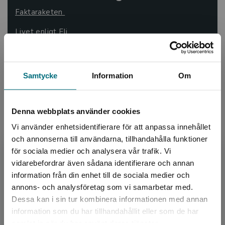
Faktaraketen
Livet enligt Eli
Port 38
Drakstaden
Samtycke
Information
Om
Denna webbplats använder cookies
Fyra olika nivåer
Vi använder enhetsidentifierare för att anpassa innehållet
röd,
Böckerna i Läsraketen är indelade i fyra nivåer –
och annonserna till användarna, tillhandahålla funktioner
blå, grön och gul
– där svårighetsgraden ökar stegvis.
för sociala medier och analysera vår trafik. Vi
Begränsad fraktregion
vidarebefordrar även sådana identifierare och annan
Detta ger eleverna tidiga framgångar, trygghet i sin
information från din enhet till de sociala medier och
läsning och motivation att läsa vidare.
annons- och analysföretag som vi samarbetar med.
Dessa kan i sin tur kombinera informationen med annan
Arbeta tematiskt med böcker
information som du har tillhandahållit eller som de har
Det verkar som att du besöker
samlat in när du har använt deras tjänster.