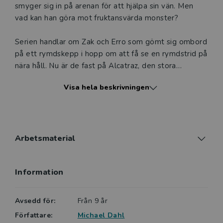
smyger sig in på arenan för att hjälpa sin vän. Men
vad kan han göra mot fruktansvärda monster?
Serien handlar om Zak och Erro som gömt sig ombord
på ett rymdskepp i hopp om att få se en rymdstrid på
nära håll. Nu är de fast på Alcatraz, den stora
straffkolonin där galaxens värsta brottslingar hålls
Visa hela beskrivningen
fångna.
I varje bok följer läsaren de osannolika vännerna när
de försöker fly från planeten Alcatraz! Tillsammans
övervinner de motgångar, och ser styrkan i sin
vänskap och sina olikheter.
Arbetsmaterial
Författaren Michael Dahl har också skrivit över 200
Information
barn- och ungdomsböcker, flera av dem är
prisbelönta. En av hans fantasyserier skriven för de
som har läs- och skrivsvårigheter tillhör de mest lästa
Avsedd för:
Från 9 år
i hela USA.
Författare:
Michael Dahl