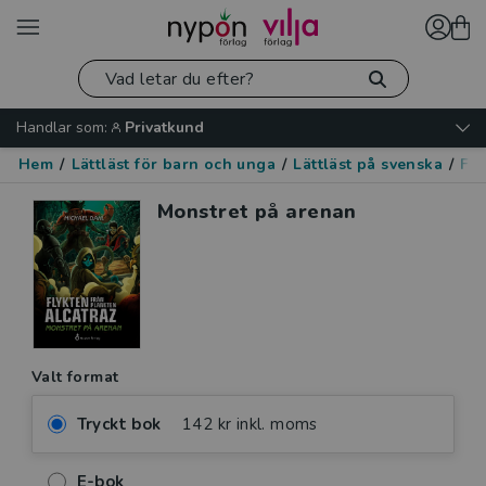
Handlar som:
Privatkund
Hem
/
Lättläst för barn och unga
/
Lättläst på svenska
/
Fan
Monstret på arenan
Valt format
Tryckt bok
142 kr inkl. moms
E-bok