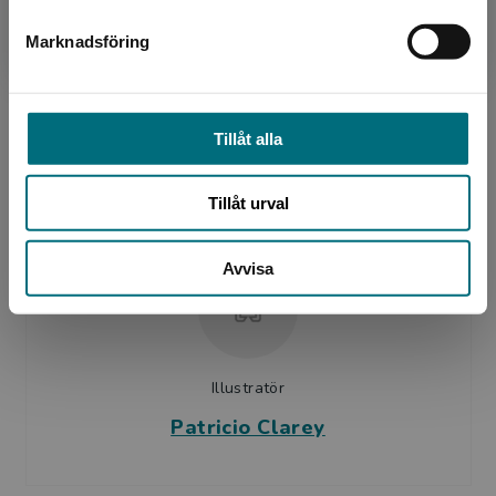
Marknadsföring
Stäng
Översättare
Tillåt alla
Catharina Andersson
Tillåt urval
Avvisa
Illustratör
Patricio Clarey