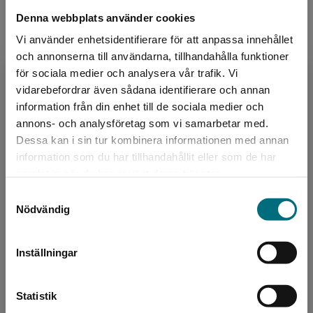
Denna webbplats använder cookies
Vi använder enhetsidentifierare för att anpassa innehållet
Upphovspersoner
och annonserna till användarna, tillhandahålla funktioner
för sociala medier och analysera vår trafik. Vi
Begränsad fraktregion
vidarebefordrar även sådana identifierare och annan
information från din enhet till de sociala medier och
annons- och analysföretag som vi samarbetar med.
Dessa kan i sin tur kombinera informationen med annan
information som du har tillhandahållit eller som de har
Författare
Det verkar som att du besöker
samlat in när du har använt deras tjänster.
nyponochviljaforlag.se via en enhet utanför
Michael Dahl
Samtyckesval
Sverige. Vi erbjuder inte leveranser utanför
Nödvändig
Sverige. För att kunna slutföra ett köp måste
Michael Dahl är författaren som skrivit mer än
leveransadressen vara i Sverige.
200 böcker för barn och unga vuxna. Han har
Inställningar
vunnit flera utmärkelser, bland annat Edgar
Kontakta kundservice
Awards. Han ...
Statistik