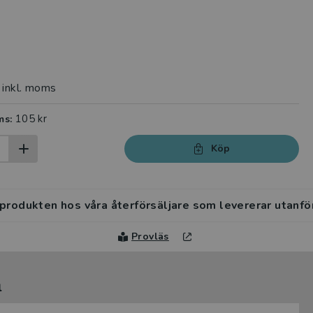
inkl. moms
105 kr
ms:
Köp
 produkten hos våra återförsäljare som levererar utanfö
Provläs
l