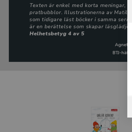
Texten är enkel med korta meningar, o
pratbubblor. Illustrationerna av Matild
Bibliotekstjänst sa så här om boken Du härmade mig: ”F
som tidigare läst böcker i samma serie 
illustratören Matilda Salmén har gemensamt skapat ytterl
är en berättelse som skapar läsglädje 
fortsatt egenläsning.” (Inger Lindberg, BTJ-häfte nr 21/
Helhetsbetyg 4 av 5
Agneta
BTJ-häft