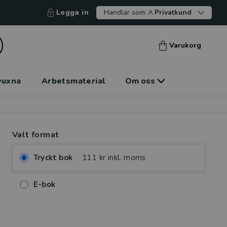
Logga in
Handlar som:
Privatkund
Varukorg
vuxna
Arbetsmaterial
Om oss
Valt format
Tryckt bok
111 kr inkl. moms
E-bok