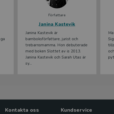
Författare
Janina Kastevik
Janina Kastevik är
Mat
nga
barnboksförfattare, jurist och
Sig
trebarnsmamma. Hon debuterade
til
med boken Slottet av is 2013.
och
Janina Kastevik och Sarah Utas är
pyt
sy...
Kontakta oss
Kundservice