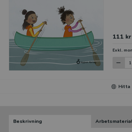
111 kr
Exkl. mo
Hitta
Beskrivning
Arbetsmateria