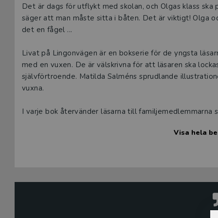
Beskrivning
Det är dags för utflykt med skolan, och Olgas klass ska 
säger att man måste sitta i båten. Det är viktigt! Olga
det en fågel ...
Livat på Lingonvägen är en bokserie för de yngsta läsar
med en vuxen. De är välskrivna för att läsaren ska lock
självförtroende. Matilda Salméns sprudlande illustratione
vuxna.
I varje bok återvänder läsarna till familjemedlemmarna s
och igenkänning. Böckerna är indelade i fyra nivåer - rö
Visa hela be
ger läsaren möjlighet att lyckas. Sitt i båten! är på nivå b
Janina Kastevik och Sarah Utas, som skrivit böckerna, är s
Janina är barnboksförfattare, jurist och trebarnsmamma
erfarenhet av barnlitteratur och läsfrämjande.
Illustratören Matilda Salmén har jobbat som barnboksill
böcker och tycker att hon har världens roligaste jobb!