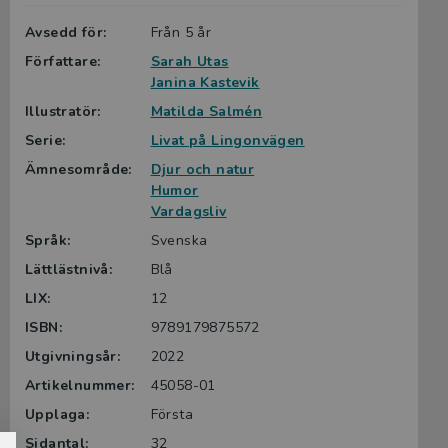
Avsedd för:
Från 5 år
Författare:
Sarah Utas
Janina Kastevik
Illustratör:
Matilda Salmén
Serie:
Livat på Lingonvägen
Ämnesområde:
Djur och natur
Humor
Vardagsliv
Språk:
Svenska
Lättlästnivå:
Blå
LIX:
12
ISBN:
9789179875572
Utgivningsår:
2022
Artikelnummer:
45058-01
Upplaga:
Första
Sidantal:
32