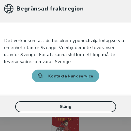
fta huvudsatser, och dialog samt några
Begränsad fraktregion
a Salmén är i starka klara färger och de
örfattarna Janina Kastevik och Sarah Utas och
känner igen personerna. […] Sitt i båten!
igare en härlig bok som är en inspirationskälla till
hos nybörjaren.
20)
Det verkar som att du besöker nyponochviljaforlag.se via
 Warheim
en enhet utanför Sverige. Vi erbjuder inte leveranser
e nr 6/2022
utanför Sverige. För att kunna slutföra ett köp måste
leveransadressen vara i Sverige.
Kontakta kundservice
Relaterat
del 8 av 0
Stäng