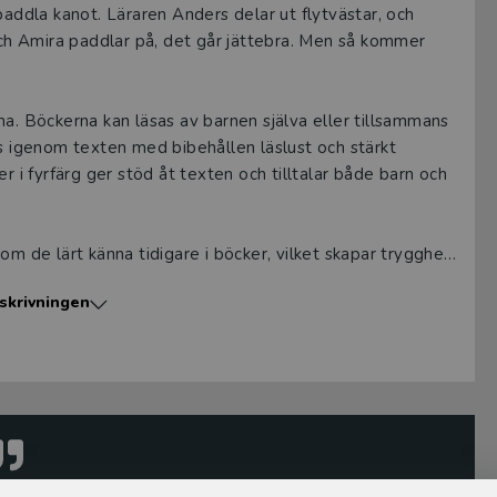
paddla kanot. Läraren Anders delar ut flytvästar, och
 och Amira paddlar på, det går jättebra. Men så kommer
na. Böckerna kan läsas av barnen själva eller tillsammans
as igenom texten med bibehållen läslust och stärkt
r i fyrfärg ger stöd åt texten och tilltalar både barn och
om de lärt känna tidigare i böcker, vilket skapar trygghet
d, blå, gul och grön. En långsamt ökande svårighetsgrad
skrivningen
lå.
ystrar och delar ett stort intresse för böcker och läsning.
. Sarah är barn- och ungdomsbibliotekarie med många års
ustratör sedan 2006. Hon har illustrerat drygt hundra