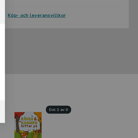
Köp- och leveransvillkor
del 2 av 0