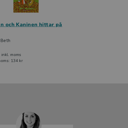
n och Kaninen hittar på
 Beth
r
inkl. moms
moms: 134 kr