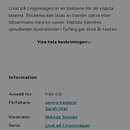
Livat på Lingonvägen är en bokserie för de yngsta
läsarna. Böckerna kan läsas av barnen själva eller
tillsammans med en vuxen. Matilda Salméns
sprudlande illustrationer i fyrfärg ger stöd åt texten
och tilltalar både barn och vuxna.
Visa hela beskrivningen
Böckerna är indelade i fyra nivåer - röd, blå, gul och
grön. En långsamt ökande svårighetsgrad ger läsaren
möjlighet att lyckas.
Information
Janina Kastevik och Sarah Utas, som skapat serien, är
systrar och delar ett stort intresse för böcker och
läsning. Janina är barnboksförfattare, jurist och
Avsedd för:
Från 6 år
trebarnsmamma. Sarah är barn- och
Författare:
Janina Kastevik
ungdomsbibliotekarie med många års erfarenhet av
Sarah Utas
barnlitteratur och läsfrämjande.
Illustratör:
Matilda Salmén
Serie:
Livat på Lingonvägen
Illustratören Matilda Salmén har jobbat som