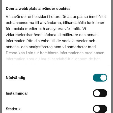
alltid ett lättare språk och ett innehåll anpassat för
Denna webbplats använder cookies
Författare
den tänkta läsarens ålder. Böckerna i serien Livat på
Vi använder enhetsidentifierare för att anpassa innehållet
Lingonvägen är indelad i fyra nivåer med olika färger.
Janina Kastevik
och annonserna till användarna, tillhandahålla funktioner
Tyst i bilen är röd, det vill säga steg ett av fyra.
för sociala medier och analysera vår trafik. Vi
Janina Kastevik är barnboksförfattare, jurist och
Begränsad fraktregion
vidarebefordrar även sådana identifierare och annan
trebarnsmamma. Hon debuterade med boken
information från din enhet till de sociala medier och
Slottet av is 2013. Janina Kastevik och Sarah
annons- och analysföretag som vi samarbetar med.
Utas är sy...
Dessa kan i sin tur kombinera informationen med annan
information som du har tillhandahållit eller som de har
Det verkar som att du besöker
samlat in när du har använt deras tjänster.
nyponochviljaforlag.se via en enhet utanför
Samtyckesval
Sverige. Vi erbjuder inte leveranser utanför
Nödvändig
Sverige. För att kunna slutföra ett köp måste
leveransadressen vara i Sverige.
Inställningar
Författare
Kontakta kundservice
Sarah Utas
Statistik