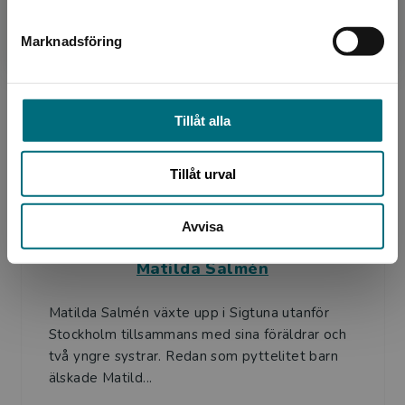
Sarah Utas är barn- och ungdomsbibliotekarie
med många års erfarenhet av barnlitteratur
Marknadsföring
Stäng
och läsfrämjande. Till vardags matchar hon rätt
person med ...
Tillåt alla
Tillåt urval
Avvisa
Illustratör
Matilda Salmén
Matilda Salmén växte upp i Sigtuna utanför
Stockholm tillsammans med sina föräldrar och
två yngre systrar. Redan som pyttelitet barn
älskade Matild...