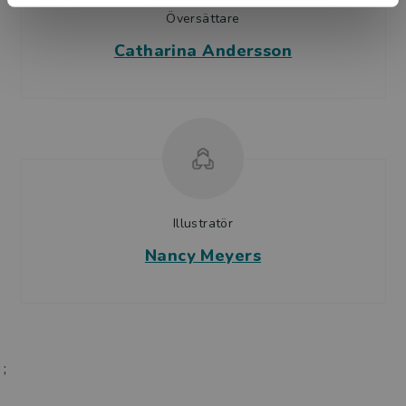
Översättare
Catharina Andersson
Illustratör
Nancy Meyers
;