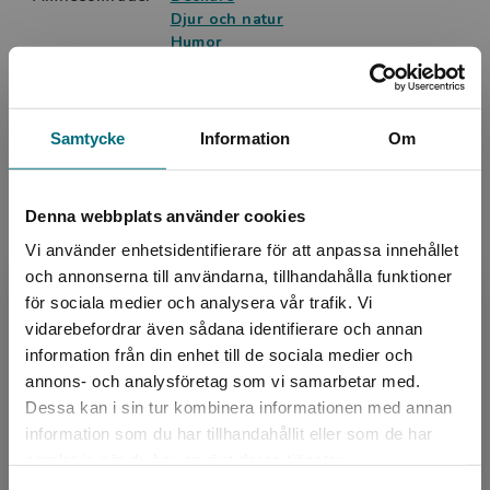
Djur och natur
Humor
Språk:
Svenska
Lättlästnivå:
Nivå 3
LIX:
11
Samtycke
Information
Om
ISBN:
9789179877378
Utgivningsår:
2022
Denna webbplats använder cookies
Artikelnummer:
45602-01
Vi använder enhetsidentifierare för att anpassa innehållet
Upplaga:
Första
och annonserna till användarna, tillhandahålla funktioner
Sidantal:
56
för sociala medier och analysera vår trafik. Vi
Begränsad fraktregion
vidarebefordrar även sådana identifierare och annan
Köp- och leveransvillkor
information från din enhet till de sociala medier och
annons- och analysföretag som vi samarbetar med.
Dessa kan i sin tur kombinera informationen med annan
information som du har tillhandahållit eller som de har
Upphovspersoner
Det verkar som att du besöker
samlat in när du har använt deras tjänster.
nyponochviljaforlag.se via en enhet utanför