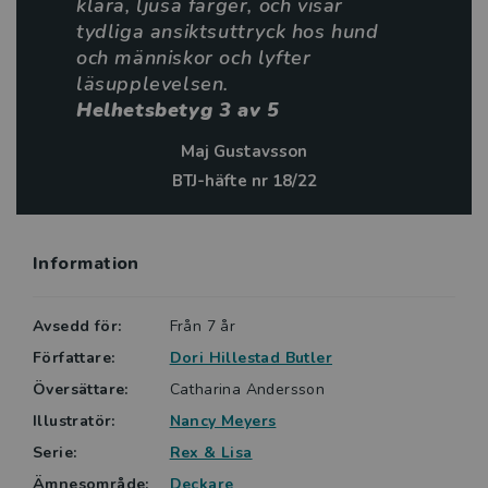
klara, ljusa färger, och visar
Slutet är lyckligt med en komisk och överraskande
tydliga ansiktsuttryck hos hund
vändning. Nancy Meyers illustrationer i mjuka, lätta
och människor och lyfter
färger har både humor och värme. De berikar
läsupplevelsen.
berättelsen med både upplysande och dekorativa
Helhetsbetyg 3 av 5
detaljer. Det finns flera mindre bilder på varje sida
och de är placerade så att de förtydligar både
Maj Gustavsson
relationer, tankar, känslor och berättelsens handling. -
BTJ-häfte nr 18/22
Helene Ehriander, BTJ
Information
Avsedd för:
Från 7 år
Författare:
Dori Hillestad Butler
Översättare:
Catharina Andersson
Illustratör:
Nancy Meyers
Serie:
Rex & Lisa
Ämnesområde:
Deckare