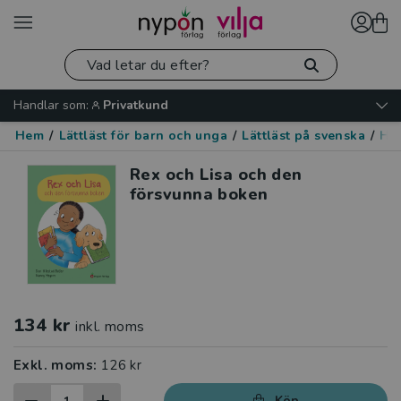
Handlar som:
Privatkund
Hem
/
Lättläst för barn och unga
/
Lättläst på svenska
/
Hu
Rex och Lisa och den
försvunna boken
134 kr
inkl. moms
Exkl. moms:
126 kr
Köp