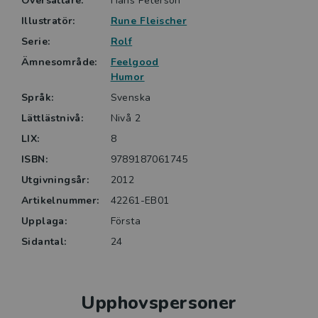
Översättare:
Hans Peterson
Illustratör:
Rune Fleischer
Serie:
Rolf
Ämnesområde:
Feelgood
Humor
Språk:
Svenska
Lättlästnivå:
Nivå 2
LIX:
8
ISBN:
9789187061745
Utgivningsår:
2012
Artikelnummer:
42261-EB01
Upplaga:
Första
Sidantal:
24
Upphovspersoner