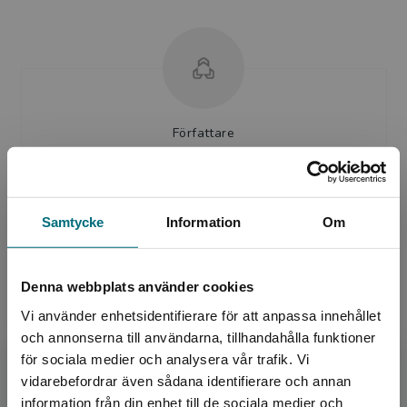
Författare
Rune Fleischer
Danska Rune Fleischer, född 1967, har både
Samtycke
Information
Om
skrivit och illustrerat över 150 barnböcker. Han
har ett eget förlag, och ateljé i Nyhavn,
Köpenhamn. Ha...
Denna webbplats använder cookies
Vi använder enhetsidentifierare för att anpassa innehållet
och annonserna till användarna, tillhandahålla funktioner
för sociala medier och analysera vår trafik. Vi
Begränsad fraktregion
vidarebefordrar även sådana identifierare och annan
information från din enhet till de sociala medier och