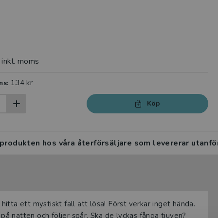
inkl. moms
134 kr
ms:
Köp
 produkten hos våra återförsäljare som levererar utanfö
tta ett mystiskt fall att lösa! Först verkar inget hända.
 på natten och följer spår. Ska de lyckas fånga tjuven?