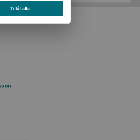
Tillåt alla
sson