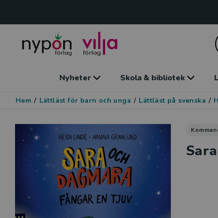
Nyheter
Skola & bibliotek
L
Hem
/
Lättläst för barn och unga
/
Lättläst på svenska
/
Komman
Sara