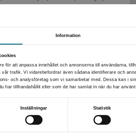
nta norska författaren Heidi Linde! Med humor och värme
na Granlunds illustrationer fångar på ett finurligt sätt
Begränsad fraktregion
Information
t filmskola i Lillehammer och har förutom romaner och
cookies
e för att anpassa innehållet och annonserna till användarna, tillh
Det verkar som att du besöker nyponochviljaforlag.se via
skrivningen
vår trafik. Vi vidarebefordrar även sådana identifierare och anna
en enhet utanför Sverige. Vi erbjuder inte leveranser
nnons- och analysföretag som vi samarbetar med. Dessa kan i sin
utanför Sverige. För att kunna slutföra ett köp måste
har tillhandahållit eller som de har samlat in när du har använt 
leveransadressen vara i Sverige.
rättelse om vänskap i en vardagsnära miljö. … Hanna
lsen men skapar också en humoristisk bihandling i
Kontakta kundservice
Inställningar
Statistik
Stäng