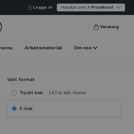
Logga in
Handlar som:
Privatkund
Varukorg
vuxna
Arbetsmaterial
Om oss
Valt format
Tryckt bok
142 kr inkl. moms
E-bok