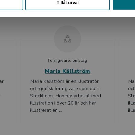
Tillåt urval
Upphovspersoner
Formgivare, omslag
Maria Källström
ar
Maria Källström är en illustratör
Mar
och grafisk formgivare som bor i
och
r
Stockholm. Hon har arbetat med
St
illustration i över 20 år och har
ill
illustrerat en ...
ill