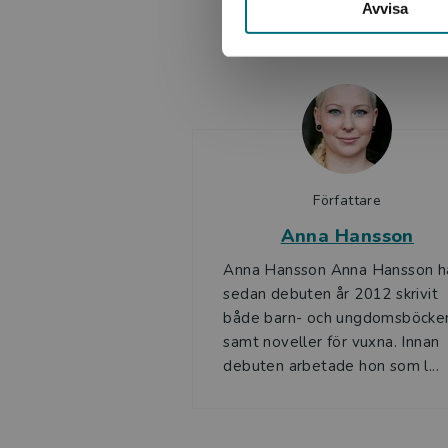
Avvisa
Författare
Anna Hansson
Anna Hansson Anna Hansson h
sedan debuten år 2012 skrivit
både barn- och ungdomsböcke
samt noveller för vuxna. Innan
debuten arbetade hon som l...