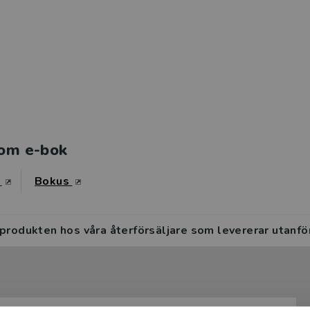
om e-bok
s
Bokus
 produkten hos våra återförsäljare som levererar utanfö