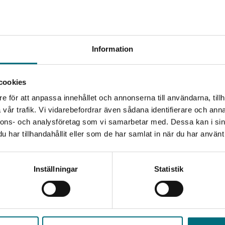
ställning. Men hon glömmer det viktigaste: att hitta på
rar Sanna från att fixa sitt teaternummer. På kort tid
eclown! Det blir succé! Knasigt och humoristiskt blir det
allt!
Begränsad fraktregion
Information
nder sig till barn i åldern 6-9 år.
cookies
ltid ett lättare språk och ett innehåll anpassat för den
e för att anpassa innehållet och annonserna till användarna, tillh
Det verkar som att du besöker nyponochviljaforlag.se via
ivåer. Böckerna om Sanna ligger på nivå 3 av 6.
vår trafik. Vi vidarebefordrar även sådana identifierare och anna
en enhet utanför Sverige. Vi erbjuder inte leveranser
nnons- och analysföretag som vi samarbetar med. Dessa kan i sin
utanför Sverige. För att kunna slutföra ett köp måste
har tillhandahållit eller som de har samlat in när du har använt 
leveransadressen vara i Sverige.
Kontakta kundservice
Inställningar
Statistik
Stäng